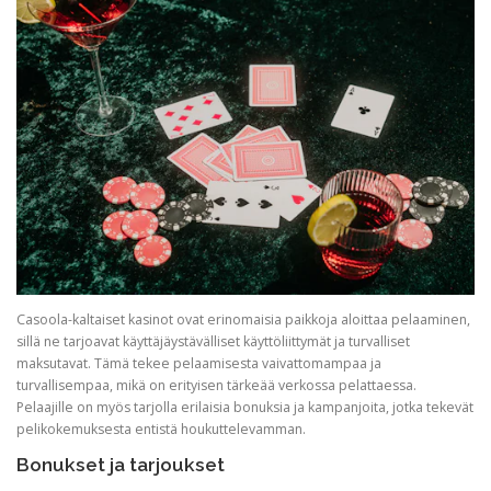
Casoola-kaltaiset kasinot ovat erinomaisia paikkoja aloittaa pelaaminen,
sillä ne tarjoavat käyttäjäystävälliset käyttöliittymät ja turvalliset
maksutavat. Tämä tekee pelaamisesta vaivattomampaa ja
turvallisempaa, mikä on erityisen tärkeää verkossa pelattaessa.
Pelaajille on myös tarjolla erilaisia bonuksia ja kampanjoita, jotka tekevät
pelikokemuksesta entistä houkuttelevamman.
Bonukset ja tarjoukset