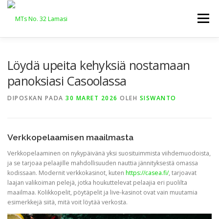
Menu
BERANDA
PROFIL
KESISWAAN
INFORMASI
Löydä upeita kehyksiä nostamaan
panoksiasi Casoolassa
DOWNLOAD
E-LEARNING
UJIAN
GALERI
DIPOSKAN PADA
30 MARET 2026
OLEH
SISWANTO
SISFO
HUBUNGI KAMI
Verkkopelaamisen maailmasta
Verkkopelaaminen on nykypäivänä yksi suosituimmista viihdemuodoista,
ja se tarjoaa pelaajille mahdollisuuden nauttia jännityksestä omassa
kodissaan. Modernit verkkokasinot, kuten
https://casea.fi/
, tarjoavat
laajan valikoiman pelejä, jotka houkuttelevat pelaajia eri puolilta
maailmaa. Kolikkopelit, pöytäpelit ja live-kasinot ovat vain muutamia
esimerkkejä siitä, mitä voit löytää verkosta.