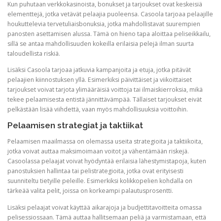
Kun puhutaan verkkokasinoista, bonukset ja tarjoukset ovat keskeisiä
elementtejä, jotka vetävät pelaajia puoleensa. Casoola tarjoaa pelaajille
houkuttelevia tervetuliaisbonuksia, jotka mahdollistavat suurempien
panosten asettamisen alussa. Tämä on hieno tapa aloittaa peliseikkailu,
sillä se antaa mahdollisuuden kokeilla erilaisia pelejä ilman suurta
taloudellista riskiä.
Lisäksi Casoola tarjoaa jatkuvia kampanjoita ja etuja, jotka pitävät
pelaajien kiinnostuksen yllä. Esimerkiksi päivittäiset ja viikoittaiset
tarjoukset voivat tarjota ylimääräisiä voittoja tai ilmaiskierroksia, mikä
tekee pelaamisesta entistä jännittävämpää. Tällaiset tarjoukset eivät
pelkästään lisää viihdettä, vaan myös mahdollisuuksia voittoihin.
Pelaamisen strategiat ja taktiikat
Pelaamisen maailmassa on olemassa useita strategioita ja taktiikoita,
jotka voivat auttaa maksimoimaan voitot ja vähentämään riskejä.
Casoolassa pelaajat voivat hyödyntää erilaisia lähestymistapoja, kuten
panostuksien hallintaa tai pelistrategioita, jotka ovat erityisesti
suunniteltu tietyille peleille. Esimerkiksi kolikkopelien kohdalla on
tärkeää valita pelit, joissa on korkeampi palautusprosentti.
Lisäksi pelaajat voivat käyttää aikarajoja ja budjettitavoitteita omassa
pelisessiossaan. Tämä auttaa hallitsemaan peliä ja varmistamaan, että