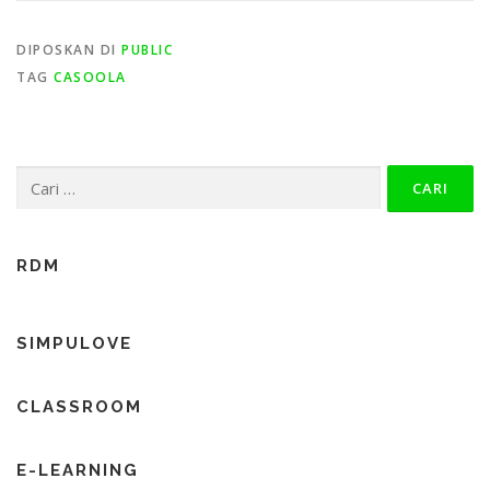
DIPOSKAN DI
PUBLIC
TAG
CASOOLA
RDM
SIMPULOVE
CLASSROOM
E-LEARNING