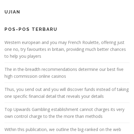
UJIAN
POS-POS TERBARU
Western european and you may French Roulette, offering just
one no, try favourites in britain, providing much better chances
to help you players
The in the-breadth recommendations determine our best five
high commission online casinos
Thus, you send out and you will discover funds instead of taking
one specific financial detail that reveals your details
Top Upwards Gambling establishment cannot charges its very
own control charge to the the more than methods
Within this publication, we outline the big-ranked on the web