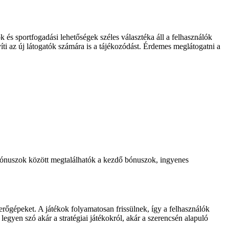
és sportfogadási lehetőségek széles választéka áll a felhasználók
íti az új látogatók számára is a tájékozódást. Érdemes meglátogatni a
A bónuszok között megtalálhatók a kezdő bónuszok, ingyenes
yerőgépeket. A játékok folyamatosan frissülnek, így a felhasználók
egyen szó akár a stratégiai játékokról, akár a szerencsén alapuló