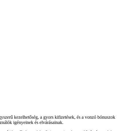
yszerű kezelhetőség, a gyors kifizetések, és a vonzó bónuszok
ználók igényeinek és elvárásainak.