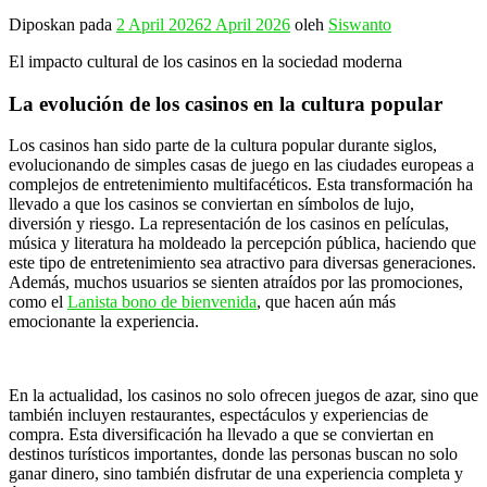
Diposkan pada
2 April 2026
2 April 2026
oleh
Siswanto
El impacto cultural de los casinos en la sociedad moderna
La evolución de los casinos en la cultura popular
Los casinos han sido parte de la cultura popular durante siglos,
evolucionando de simples casas de juego en las ciudades europeas a
complejos de entretenimiento multifacéticos. Esta transformación ha
llevado a que los casinos se conviertan en símbolos de lujo,
diversión y riesgo. La representación de los casinos en películas,
música y literatura ha moldeado la percepción pública, haciendo que
este tipo de entretenimiento sea atractivo para diversas generaciones.
Además, muchos usuarios se sienten atraídos por las promociones,
como el
Lanista bono de bienvenida
, que hacen aún más
emocionante la experiencia.
En la actualidad, los casinos no solo ofrecen juegos de azar, sino que
también incluyen restaurantes, espectáculos y experiencias de
compra. Esta diversificación ha llevado a que se conviertan en
destinos turísticos importantes, donde las personas buscan no solo
ganar dinero, sino también disfrutar de una experiencia completa y