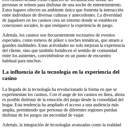
personas se reúnen para disfrutar de una noche de entretenimiento.
Estos lugares ofrecen un ambiente único que fomenta la interacción
entre individuos de diversas culturas y antecedentes. La diversidad
de jugadores en los casinos crea un entorno donde se establecen
conexiones sociales, lo que enriquece la experiencia de juego.
Además, los casinos son frecuentemente escenarios de eventos
especiales, como torneos de póker o noches temáticas, que atraen a
grandes multitudes. Estas actividades no solo mejoran la experiencia
del cliente, sino que también fortalecen el sentido de comunidad
entre los asistentes, convirtiéndose en un punto de encuentro
habitual para muchos.
La influencia de la tecnología en la experiencia del
casino
La llegada de la tecnología ha revolucionado la forma en que se
experimentan los casinos. Con el auge de los casinos en línea, ahora
es posible disfrutar de la emoción del juego desde la comodidad del
hogar. Esta tendencia ha ampliado el acceso a una audiencia más
amplia, permitiendo que personas de diferentes regiones puedan
disfrutar de los juegos sin necesidad de viajar.
Además, la integración de tecnologías avanzadas como la realidad