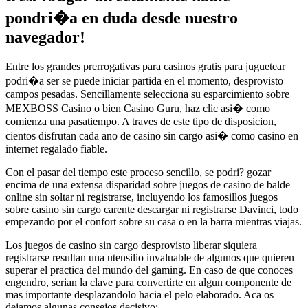
pondri�a en duda desde nuestro
navegador!
Entre los grandes prerrogativas para casinos gratis para juguetear
podri�a ser se puede iniciar partida en el momento, desprovisto
campos pesadas. Sencillamente selecciona su esparcimiento sobre
MEXBOSS Casino o bien Casino Guru, haz clic asi� como
comienza una pasatiempo. A traves de este tipo de disposicion,
cientos disfrutan cada ano de casino sin cargo asi� como casino en
internet regalado fiable.
Con el pasar del tiempo este proceso sencillo, se podri? gozar
encima de una extensa disparidad sobre juegos de casino de balde
online sin soltar ni registrarse, incluyendo los famosillos juegos
sobre casino sin cargo carente descargar ni registrarse Davinci, todo
empezando por el confort sobre su casa o en la barra mientras viajas.
Los juegos de casino sin cargo desprovisto liberar siquiera
registrarse resultan una utensilio invaluable de algunos que quieren
superar el practica del mundo del gaming. En caso de que conoces
engendro, serian la clave para convertirte en algun componente de
mas importante desplazandolo hacia el pelo elaborado. Aca os
dejamos algunas consejos decisivo: