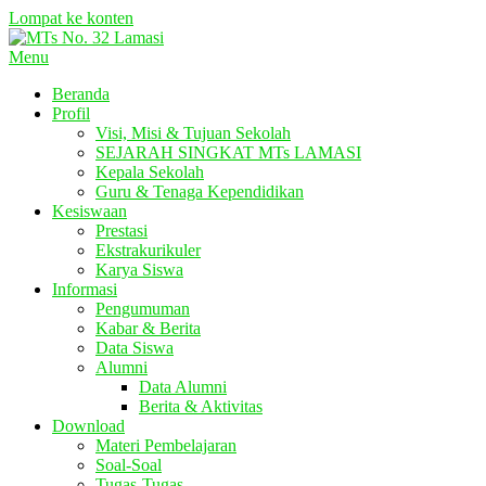
Lompat ke konten
Menu
Beranda
Profil
Visi, Misi & Tujuan Sekolah
SEJARAH SINGKAT MTs LAMASI
Kepala Sekolah
Guru & Tenaga Kependidikan
Kesiswaan
Prestasi
Ekstrakurikuler
Karya Siswa
Informasi
Pengumuman
Kabar & Berita
Data Siswa
Alumni
Data Alumni
Berita & Aktivitas
Download
Materi Pembelajaran
Soal-Soal
Tugas-Tugas