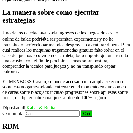
La manera sobre como ejecutar
estrategias
Uno de los de edad avanzada ingresos de los juegos de casino
online de balde podri�a ser permiten experimentar y no ha
transpirado perfeccionar metodos desprovisto aventurar dinero. Bien
cual realices los maquinas tragamonedas gratuito falto soltar en el
caso de que nos lo olvidemos la ruleta, todo importe gratuita resulta
una ocasion con el fin de percibir sistemas sobre postura,
comprender la tecnica para juegos y no ha transpirado captar
patrones.
En MEXBOSS Casino, se puede accesar a una amplia seleccion
sobre casino games adonde entrenar en el momento en que conteo
de cartas sobre blackjack incluso progresiones sobre apuestas sobre
ruleta, cualquier sobre cualquier ambiente 100% seguro.
Diposkan di
Kabar & Berita
Cari untuk:
RDM