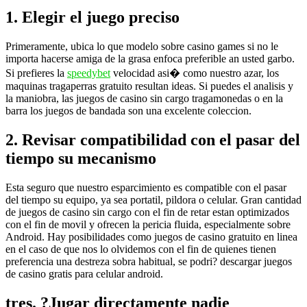
1. Elegir el juego preciso
Primeramente, ubica lo que modelo sobre casino games si no le
importa hacerse amiga de la grasa enfoca preferible an usted garbo.
Si prefieres la
speedybet
velocidad asi� como nuestro azar, los
maquinas tragaperras gratuito resultan ideas. Si puedes el analisis y
la maniobra, las juegos de casino sin cargo tragamonedas o en la
barra los juegos de bandada son una excelente coleccion.
2. Revisar compatibilidad con el pasar del
tiempo su mecanismo
Esta seguro que nuestro esparcimiento es compatible con el pasar
del tiempo su equipo, ya sea portatil, pildora o celular. Gran cantidad
de juegos de casino sin cargo con el fin de retar estan optimizados
con el fin de movil y ofrecen la pericia fluida, especialmente sobre
Android. Hay posibilidades como juegos de casino gratuito en linea
en el caso de que nos lo olvidemos con el fin de quienes tienen
preferencia una destreza sobra habitual, se podri? descargar juegos
de casino gratis para celular android.
tres. ?Jugar directamente nadie