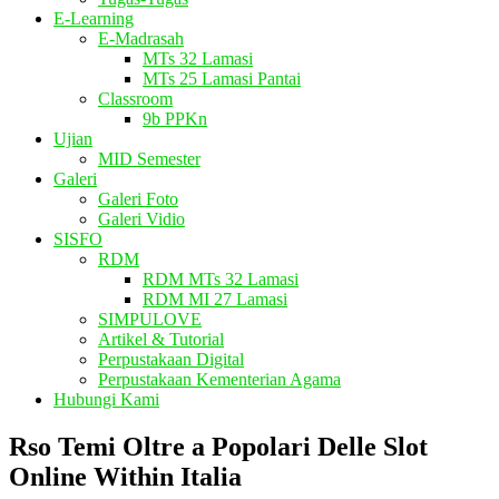
E-Learning
E-Madrasah
MTs 32 Lamasi
MTs 25 Lamasi Pantai
Classroom
9b PPKn
Ujian
MID Semester
Galeri
Galeri Foto
Galeri Vidio
SISFO
RDM
RDM MTs 32 Lamasi
RDM MI 27 Lamasi
SIMPULOVE
Artikel & Tutorial
Perpustakaan Digital
Perpustakaan Kementerian Agama
Hubungi Kami
Rso Temi Oltre a Popolari Delle Slot
Online Within Italia