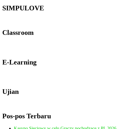
SIMPULOVE
Classroom
E-Learning
Ujian
Pos-pos Terbaru
Kasyno Sieciowy w celu Graczy pochodzące z PL 2026