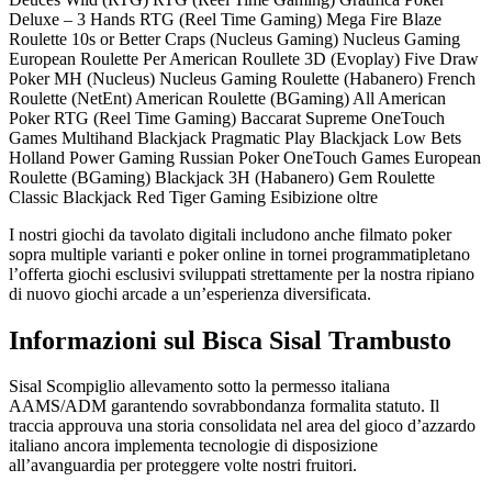
Deluxe – 3 Hands RTG (Reel Time Gaming) Mega Fire Blaze
Roulette 10s or Better Craps (Nucleus Gaming) Nucleus Gaming
European Roulette Per American Roullete 3D (Evoplay) Five Draw
Poker MH (Nucleus) Nucleus Gaming Roulette (Habanero) French
Roulette (NetEnt) American Roulette (BGaming) All American
Poker RTG (Reel Time Gaming) Baccarat Supreme OneTouch
Games Multihand Blackjack Pragmatic Play Blackjack Low Bets
Holland Power Gaming Russian Poker OneTouch Games European
Roulette (BGaming) Blackjack 3H (Habanero) Gem Roulette
Classic Blackjack Red Tiger Gaming Esibizione oltre
I nostri giochi da tavolato digitali includono anche filmato poker
sopra multiple varianti e poker online in tornei programmatipletano
l’offerta giochi esclusivi sviluppati strettamente per la nostra ripiano
di nuovo giochi arcade a un’esperienza diversificata.
Informazioni sul Bisca Sisal Trambusto
Sisal Scompiglio allevamento sotto la permesso italiana
AAMS/ADM garantendo sovrabbondanza formalita statuto. Il
traccia approuva una storia consolidata nel area del gioco d’azzardo
italiano ancora implementa tecnologie di disposizione
all’avanguardia per proteggere volte nostri fruitori.