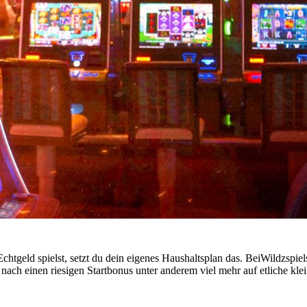
tgeld spielst, setzt du dein eigenes Haushaltsplan das. BeiWildzspiel
ach einen riesigen Startbonus unter anderem viel mehr auf etliche klei