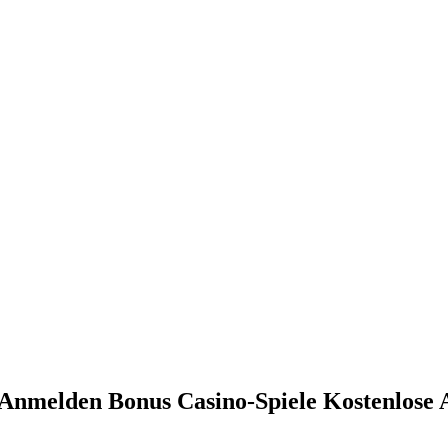
 Anmelden Bonus Casino-Spiele Kostenlose A