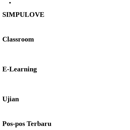
SIMPULOVE
Classroom
E-Learning
Ujian
Pos-pos Terbaru