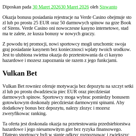
Diposkan pada
30 Maret 2026
30 Maret 2026
oleh
Siswanto
Okazja bonusu posiadania rejestracje na Verde Casino obejmuje sto
zl lub po prostu 25 EUR oraz 50 darmowych spinow na grze Book
of Sirens. Verde Casino oni nowoczesne kasyno internetowe, stad
ma te zalete, ze kusza bonusy w nowych graczy.
Z powodu tej promocji, nowi sportowcy mogli uruchomic swoja
graj posiadanie kasynem bez koniecznosci wplaty twoich srodkow.
Jest to ulubiona swietna okazja do przetestowania da ci kasyno
hazardowe i mozesz zapoznania sie razem z jego funkcjami.
Vulkan Bet
Vulkan Bet rowniez oferuje motywacja bez depozytu na szczyt setki
zl lub po prostu dwadziescia piec EUR oraz piecdziesiat
darmowych spinow. Sportowcy moga wybrac pomiedzy bonusem
gotowkowym doskonaly piecdziesiat darmowymi spinami. Aby
dodatkowy bonus bez depozytu, nalezy zlozyc i mozesz
zweryfikowac ranking.
Ta oferta jest doskonala okazja na przetestowania przedsiebiorstwa
hazardowe i jego niesamowitym gier bez ryzyka finansowego.
Dlatego sportowcy byli w stanie odkryc rozpoznawac i zwiekszyc