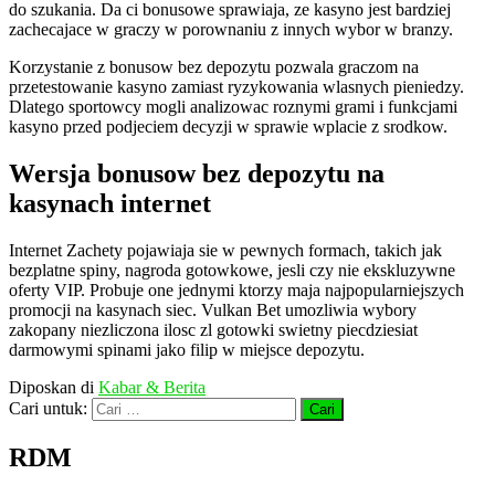
do szukania. Da ci bonusowe sprawiaja, ze kasyno jest bardziej
zachecajace w graczy w porownaniu z innych wybor w branzy.
Korzystanie z bonusow bez depozytu pozwala graczom na
przetestowanie kasyno zamiast ryzykowania wlasnych pieniedzy.
Dlatego sportowcy mogli analizowac roznymi grami i funkcjami
kasyno przed podjeciem decyzji w sprawie wplacie z srodkow.
Wersja bonusow bez depozytu na
kasynach internet
Internet Zachety pojawiaja sie w pewnych formach, takich jak
bezplatne spiny, nagroda gotowkowe, jesli czy nie ekskluzywne
oferty VIP. Probuje one jednymi ktorzy maja najpopularniejszych
promocji na kasynach siec. Vulkan Bet umozliwia wybory
zakopany niezliczona ilosc zl gotowki swietny piecdziesiat
darmowymi spinami jako filip w miejsce depozytu.
Diposkan di
Kabar & Berita
Cari untuk:
RDM