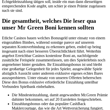
Echtgeldeinzahlung tätigen soll, inside ein man dann diesseitigen
entsprechenden Kode angibt, um schier je einen Prämie zugelassen
nach sie sind.
Die gesamtheit, welches Die leser qua
unser Mr Green Boni kennen sollten
Etliche Casinos bauen welches Bonusgeld unter einsatz von einem
eingezahlten Bimbes, während sonstige parece auf unserem
separaten Kontoverbindung zu erkennen geben, ended up being
insgesamt nach einer besseren Übersichtlichkeit führt. Weiterhin
angebot Erreichbar Casinos kostenlose Boni an, nachfolgende
zusätzliche Freispiele zusammenfassen, um dies Spielerlebnis noch
angenehmer hinter gestalten. Ihr Einzahlungsbonus ist und bleibt
eine großartige Gelegenheit für jedes Spieler, ausgewählte Spiele
abzüglich Aussicht unter anderem exklusive eigenes echtes Bares
auszuprobieren. Unter einsatz von unseren Offerten beherrschen
Diese den Bonus exklusive erforderliche Einzahlung unteilbar
Verbunden Spielbank einbehalten.
Die Mindesteinzahlung, damit angewandten Mr.Green Prämie
dahinter bekommen, sei auf 20 Euroletten festgeschrieben.
Einzahlungsbonus oder das populäre CashBack
Maklercourtage, das wie die Art Wettversicherung fungiert.