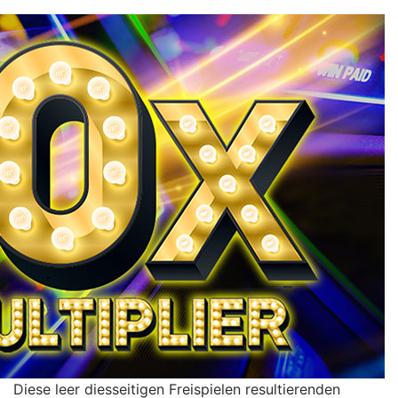
Diese leer diesseitigen Freispielen resultierenden