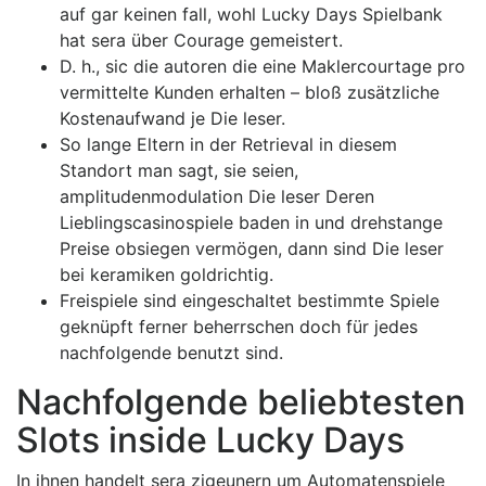
auf gar keinen fall, wohl Lucky Days Spielbank
hat sera über Courage gemeistert.
D. h., sic die autoren die eine Maklercourtage pro
vermittelte Kunden erhalten – bloß zusätzliche
Kostenaufwand je Die leser.
So lange Eltern in der Retrieval in diesem
Standort man sagt, sie seien,
amplitudenmodulation Die leser Deren
Lieblingscasinospiele baden in und drehstange
Preise obsiegen vermögen, dann sind Die leser
bei keramiken goldrichtig.
Freispiele sind eingeschaltet bestimmte Spiele
geknüpft ferner beherrschen doch für jedes
nachfolgende benutzt sind.
Nachfolgende beliebtesten
Slots inside Lucky Days
In ihnen handelt sera zigeunern um Automatenspiele