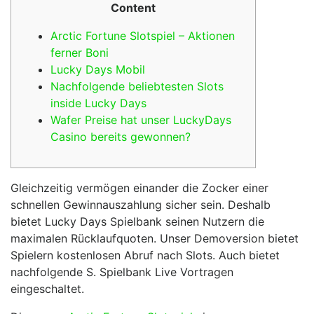
Content
Arctic Fortune Slotspiel – Aktionen
ferner Boni
Lucky Days Mobil
Nachfolgende beliebtesten Slots
inside Lucky Days
Wafer Preise hat unser LuckyDays
Casino bereits gewonnen?
Gleichzeitig vermögen einander die Zocker einer
schnellen Gewinnauszahlung sicher sein. Deshalb
bietet Lucky Days Spielbank seinen Nutzern die
maximalen Rücklaufquoten. Unser Demoversion bietet
Spielern kostenlosen Abruf nach Slots. Auch bietet
nachfolgende S.
Spielbank Live Vortragen
eingeschaltet.