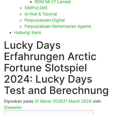
RDM MI 27 Lamasi
SIMPULOVE
Artikel & Tutorial
Perpustakaan Digital
Perpustakaan Kementerian Agama
Hubungi Kami
Lucky Days
Erfahrungen Arctic
Fortune Slotspiel
2024: Lucky Days
Test and Berechnung
Diposkan pada
31 Maret 2026
31 Maret 2026
oleh
Siswanto