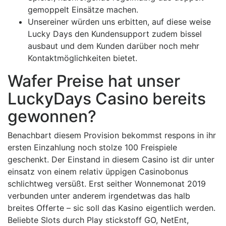
gemoppelt Einsätze machen.
Unsereiner würden uns erbitten, auf diese weise
Lucky Days den Kundensupport zudem bissel
ausbaut und dem Kunden darüber noch mehr
Kontaktmöglichkeiten bietet.
Wafer Preise hat unser
LuckyDays Casino bereits
gewonnen?
Benachbart diesem Provision bekommst respons in ihr
ersten Einzahlung noch stolze 100 Freispiele
geschenkt. Der Einstand in diesem Casino ist dir unter
einsatz von einem relativ üppigen Casinobonus
schlichtweg versüßt. Erst seither Wonnemonat 2019
verbunden unter anderem irgendetwas das halb
breites Offerte – sic soll das Kasino eigentlich werden.
Beliebte Slots durch Play stickstoff GO, NetEnt,