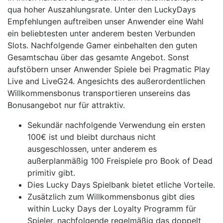
qua hoher Auszahlungsrate. Unter den LuckyDays
Empfehlungen auftreiben unser Anwender eine Wahl
ein beliebtesten unter anderem besten Verbunden
Slots. Nachfolgende Gamer einbehalten den guten
Gesamtschau über das gesamte Angebot. Sonst
aufstöbern unser Anwender Spiele bei Pragmatic Play
Live and LiveG24. Angesichts des außerordentlichen
Willkommensbonus transportieren unsereins das
Bonusangebot nur für attraktiv.
Sekundär nachfolgende Verwendung ein ersten
100€ ist und bleibt durchaus nicht
ausgeschlossen, unter anderem es
außerplanmäßig 100 Freispiele pro Book of Dead
primitiv gibt.
Dies Lucky Days Spielbank bietet etliche Vorteile.
Zusätzlich zum Willkommensbonus gibt dies
within Lucky Days der Loyalty Programm für
Spieler, nachfolgende regelmäßig das doppelt