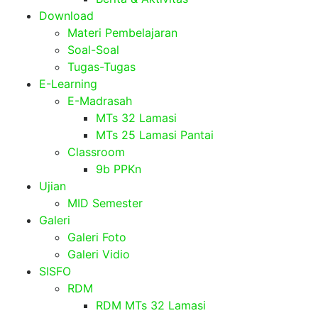
Download
Materi Pembelajaran
Soal-Soal
Tugas-Tugas
E-Learning
E-Madrasah
MTs 32 Lamasi
MTs 25 Lamasi Pantai
Classroom
9b PPKn
Ujian
MID Semester
Galeri
Galeri Foto
Galeri Vidio
SISFO
RDM
RDM MTs 32 Lamasi