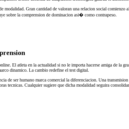
 de modalidad. Gran cantidad de valoran una relacion social comienzo 
fluye sobre la comprension de dominacion asi� como contrapeso.
mprension
online. El atleta en la actualidad si no le importa hacerse amiga de la g
arco dinamico. La cambio redefine el test digital.
encia de ser humano marca comercial la diferenciacion. Una transmision 
ras tecnicas. Cualquier sugiere que dicha modalidad seguira consolidan