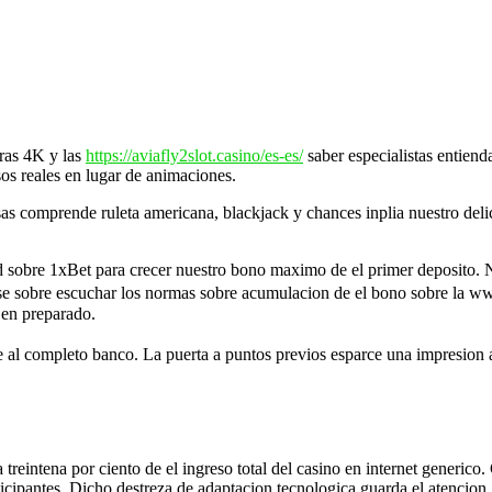
aras 4K y las
https://aviafly2slot.casino/es-es/
saber especialistas entiend
sos reales en lugar de animaciones.
s comprende ruleta americana, blackjack y chances inplia nuestro deli
 sobre 1xBet para crecer nuestro bono maximo de el primer deposito. N
egurese sobre escuchar los normas sobre acumulacion de el bono sobre l
 en preparado.
de al completo banco. La puerta a puntos previos esparce una impresion
treintena por ciento de el ingreso total del casino en internet generic
icipantes. Dicho destreza de adaptacion tecnologica guarda el atencion.