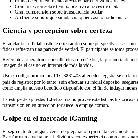
Ritmo de entretenimiento afectado para individuos reales.
Comunicacion sobre tiempo positivo a traves de chat.
Gran comprension sobre transparencia ocular.
Ambiente sonoro que simula cualquier casino tradicional.
Ciencia y percepcion sobre certeza
El adelanto artificial sostiene este cambio sobre perspectiva. Las cam
fisicas refuerzan una parecer de verdad. El participante se toma proce
Referente a operadores consolidados como 1xbet, la propuesta de mesa
imagen de el casino en internet de toda la vida.
Use el codigo promocional 1x_3831408 alrededor registrarse en la red
pais de registro; por lo tanto, suin efectuar su inicial deposito, as
como amplia nuestro beneficio disponible con el fin de indagar mesas
La estirpe de apuestas 1xbet asimismo provee estadisticas historicas 
transmision en en direccion fortalece la empuje comun.
Golpe en el mercado iGaming
El segmento de juegos acerca de preparado representa cercano del una 
Este formato atrae tanto a individuos con experiencia como a mas part