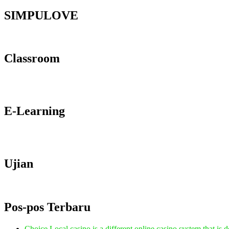
SIMPULOVE
Classroom
E-Learning
Ujian
Pos-pos Terbaru
Choice Local casino is a different online casino system that is