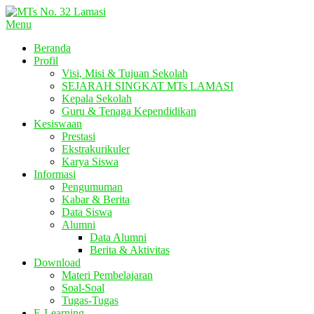
Lompat
ke
Menu
konten
Beranda
Profil
Visi, Misi & Tujuan Sekolah
SEJARAH SINGKAT MTs LAMASI
Kepala Sekolah
Guru & Tenaga Kependidikan
Kesiswaan
Prestasi
Ekstrakurikuler
Karya Siswa
Informasi
Pengumuman
Kabar & Berita
Data Siswa
Alumni
Data Alumni
Berita & Aktivitas
Download
Materi Pembelajaran
Soal-Soal
Tugas-Tugas
E-Learning