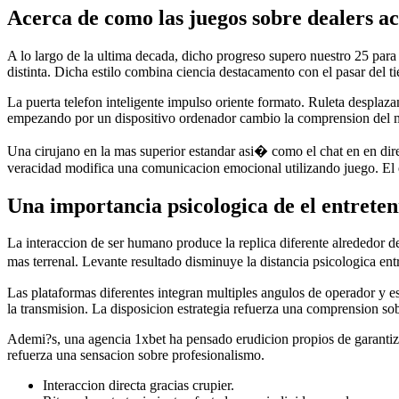
Acerca de como las juegos sobre dealers a
A lo largo de la ultima decada, dicho progreso supero nuestro 25 para
distinta. Dicha estilo combina ciencia destacamento con el pasar del t
La puerta telefon inteligente impulso oriente formato. Ruleta desplaza
empezando por un dispositivo ordenador cambio la comprension del ma
Una cirujano en la mas superior estandar asi� como el chat en en dire
veracidad modifica una comunicacion emocional utilizando juego. El en
Una importancia psicologica de el entreten
La interaccion de ser humano produce la replica diferente alrededor d
mas terrenal. Levante resultado disminuye la distancia psicologica 
Las plataformas diferentes integran multiples angulos de operador y es
la transmision. La disposicion estrategia refuerza una comprension so
Ademi?s, una agencia 1xbet ha pensado erudicion propios de garantizar
refuerza una sensacion sobre profesionalismo.
Interaccion directa gracias crupier.