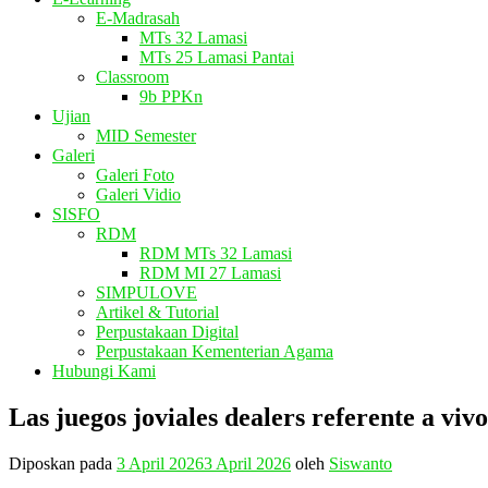
E-Madrasah
MTs 32 Lamasi
MTs 25 Lamasi Pantai
Classroom
9b PPKn
Ujian
MID Semester
Galeri
Galeri Foto
Galeri Vidio
SISFO
RDM
RDM MTs 32 Lamasi
RDM MI 27 Lamasi
SIMPULOVE
Artikel & Tutorial
Perpustakaan Digital
Perpustakaan Kementerian Agama
Hubungi Kami
Las juegos joviales dealers referente a vivo
Diposkan pada
3 April 2026
3 April 2026
oleh
Siswanto