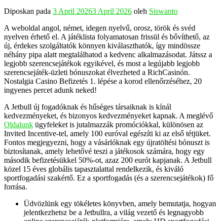
Diposkan pada
3 April 2026
3 April 2026
oleh
Siswanto
A weboldal angol, német, idegen nyelvű, orosz, török ​​és svéd
nyelven érhető el. A játéklista folyamatosan frissül és bővíthető, az
új, érdekes szolgáltatók könnyen kiválaszthatók, így mindössze
néhány pipa alatt megtalálhatod a kedvenc alkalmazásodat. Játssz a
legjobb szerencsejátékok egyikével, és most a legújabb legjobb
szerencsejáték-üzleti bónuszokat élvezheted a RichCasinón.
Nostalgia Casino Befizetés 1.
lépése a korod ellenőrzéséhez, 20
ingyenes percet adunk neked!
A Jetbull új fogadóknak és hűséges társaiknak is kínál
kedvezményeket, és bizonyos kedvezményeket kapnak. A meglévő
Oldalunk
ügyfeleket is jutalmazzák promóciókkal, különösen az
Invited Incentive-tel, amely 100 euróval egészíti ki az első tétjüket.
Fontos megjegyezni, hogy a vásárlóknak egy újratöltési bónuszt is
biztosítanak, amely lehetővé teszi a játékosok számára, hogy egy
második befizetésükkel 50%-ot, azaz 200 eurót kapjanak. A Jetbull
közel 15 éves globális tapasztalattal rendelkezik, és kiváló
sportfogadási szakértő. Ez a sportfogadás (és a szerencsejátékok) fő
forrása.
Üdvözlünk egy tökéletes könyvben, amely bemutatja, hogyan
jelentkezhetsz be a Jetbullra, a világ vezető és legnagyobb