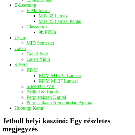
E-Learning
E-Madrasah
MTs 32 Lamasi
MTs 25 Lamasi Pantai
Classroom
9b PPKn
Ujian
MID Semester
Galeri
Galeri Foto
Galeri Vidio
SISFO
RDM
RDM MTs 32 Lamasi
RDM MI 27 Lamasi
SIMPULOVE
Artikel & Tutorial
Perpustakaan Digital
Perpustakaan Kementerian Agama
Hubungi Kami
Jetbull helyi kaszinó: Egy részletes
megjegyzés