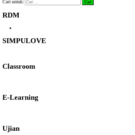
Cari untuk:
RDM
SIMPULOVE
Classroom
E-Learning
Ujian