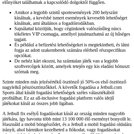
előnyöket találhatnak a kapcsolódó dolgoktól függően.
Amikor a legjobb szintű sportesemények 200 helyszínt
kínálnak, a kevésbé ismert események kevesebb lehetőséget
kínálnak, ami általános a fogadóirodákban.
Sajnálattal közöljük, hogy cégünknek valószínűleg nincs
tökéletes VIP csomagja, amellyel jutalmazhatná az új hűséges
tagjait.
És például a befizetési lehetőségeket is megtekintheti, és látni
fogja az adott szakemberek számára elérhető részspecifikus
opciókat.
De nehéz kárt okozni, ha számtalan játék van a legjobb
szoftvercégek között, amelyek tetején egy kis eladási bónuszt
szórnak meg.
Szinte minden más jelzésértékű ösztönző jó 50%-os első ösztönző
nagylelkű pénzösztönzőkkel. A követők fogadása a Jetbull.com
Sports által kínált fogadási lehetőségek széles választékából
profitálhat. Ez az all-inclusive fogadási platform valós idejű
játékokat kínál az összes jobb ligában.
A Jetbull fix esélyű fogadásokat kínál az ország minden nagyobb
játékára, így havonta több mint 13 100 000 élő eseményt bonyolít le.
Használd a mobil böngésződet, és a Jetbull a mobil fogadási oldalára
irányít, ahol bármikor kezelheted a fiókodat, vagy fogadásokat