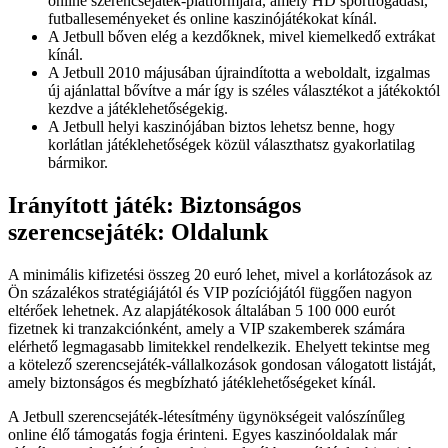
online szerencsejáték-platformjára, amely HD sportfogadási,
futballeseményeket és online kaszinójátékokat kínál.
A Jetbull bőven elég a kezdőknek, mivel kiemelkedő extrákat
kínál.
A Jetbull 2010 májusában újraindította a weboldalt, izgalmas
új ajánlattal bővítve a már így is széles választékot a játékoktól
kezdve a játéklehetőségekig.
A Jetbull helyi kaszinójában biztos lehetsz benne, hogy
korlátlan játéklehetőségek közül választhatsz gyakorlatilag
bármikor.
Irányított játék: Biztonságos
szerencsejáték: Oldalunk
A minimális kifizetési összeg 20 euró lehet, mivel a korlátozások az
Ön százalékos stratégiájától és VIP pozíciójától függően nagyon
eltérőek lehetnek. Az alapjátékosok általában 5 100 000 eurót
fizetnek ki tranzakciónként, amely a VIP szakemberek számára
elérhető legmagasabb limitekkel rendelkezik. Ehelyett tekintse meg
a kötelező szerencsejáték-vállalkozások gondosan válogatott listáját,
amely biztonságos és megbízható játéklehetőségeket kínál.
A Jetbull szerencsejáték-létesítmény ügynökségeit valószínűleg
online élő támogatás fogja érinteni. Egyes kaszinóoldalak már