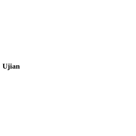
Ujian