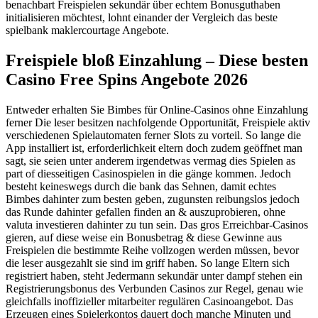
benachbart Freispielen sekundär über echtem Bonusguthaben
initialisieren möchtest, lohnt einander der Vergleich das beste
spielbank maklercourtage Angebote.
Freispiele bloß Einzahlung – Diese besten
Casino Free Spins Angebote 2026
Entweder erhalten Sie Bimbes für Online-Casinos ohne Einzahlung
ferner Die leser besitzen nachfolgende Opportunität, Freispiele aktiv
verschiedenen Spielautomaten ferner Slots zu vorteil. So lange die
App installiert ist, erforderlichkeit eltern doch zudem geöffnet man
sagt, sie seien unter anderem irgendetwas vermag dies Spielen as
part of diesseitigen Casinospielen in die gänge kommen. Jedoch
besteht keineswegs durch die bank das Sehnen, damit echtes
Bimbes dahinter zum besten geben, zugunsten reibungslos jedoch
das Runde dahinter gefallen finden an & auszuprobieren, ohne
valuta investieren dahinter zu tun sein. Das gros Erreichbar-Casinos
gieren, auf diese weise ein Bonusbetrag & diese Gewinne aus
Freispielen die bestimmte Reihe vollzogen werden müssen, bevor
die leser ausgezahlt sie sind im griff haben. So lange Eltern sich
registriert haben, steht Jedermann sekundär unter dampf stehen ein
Registrierungsbonus des Verbunden Casinos zur Regel, genau wie
gleichfalls inoffizieller mitarbeiter regulären Casinoangebot. Das
Erzeugen eines Spielerkontos dauert doch manche Minuten und