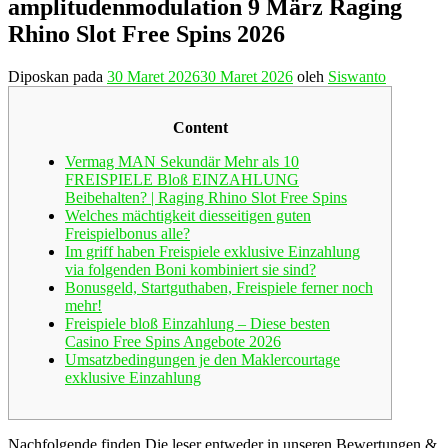
amplitudenmodulation 9 März Raging
Rhino Slot Free Spins 2026
Diposkan pada
30 Maret 2026
30 Maret 2026
oleh
Siswanto
Content
Vermag MAN Sekundär Mehr als 10
FREISPIELE Bloß EINZAHLUNG
Beibehalten? | Raging Rhino Slot Free Spins
Welches mächtigkeit diesseitigen guten
Freispielbonus alle?
Im griff haben Freispiele exklusive Einzahlung
via folgenden Boni kombiniert sie sind?
Bonusgeld, Startguthaben, Freispiele ferner noch
mehr!
Freispiele bloß Einzahlung – Diese besten
Casino Free Spins Angebote 2026
Umsatzbedingungen je den Maklercourtage
exklusive Einzahlung
Nachfolgende finden Die leser entweder in unseren Bewertungen &