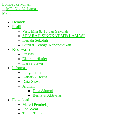
Lompat ke konten
Menu
Beranda
Profil
Visi, Misi & Tujuan Sekolah
SEJARAH SINGKAT MTs LAMASI
Kepala Sekolah
Guru & Tenaga Kependidikan
Kesiswaan
Prestasi
Ekstrakurikuler
Karya Siswa
Informasi
Pengumuman
Kabar & Berita
Data Siswa
Alumni
Data Alumni
Berita & Aktivitas
Download
Materi Pembelajaran
Soal-Soal
Tugas-Tugas