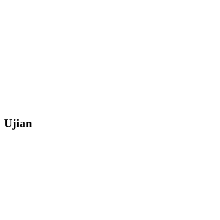
Ujian