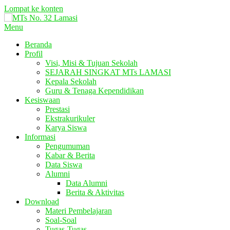
Lompat ke konten
Menu
Beranda
Profil
Visi, Misi & Tujuan Sekolah
SEJARAH SINGKAT MTs LAMASI
Kepala Sekolah
Guru & Tenaga Kependidikan
Kesiswaan
Prestasi
Ekstrakurikuler
Karya Siswa
Informasi
Pengumuman
Kabar & Berita
Data Siswa
Alumni
Data Alumni
Berita & Aktivitas
Download
Materi Pembelajaran
Soal-Soal
Tugas-Tugas