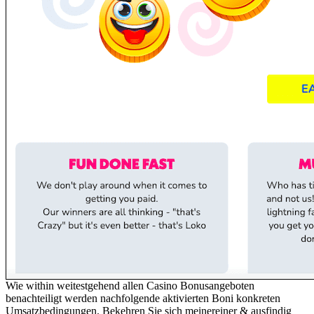
Wie within weitestgehend allen Casino Bonusangeboten
benachteiligt werden nachfolgende aktivierten Boni konkreten
Umsatzbedingungen. Bekehren Sie sich meinereiner & ausfindig