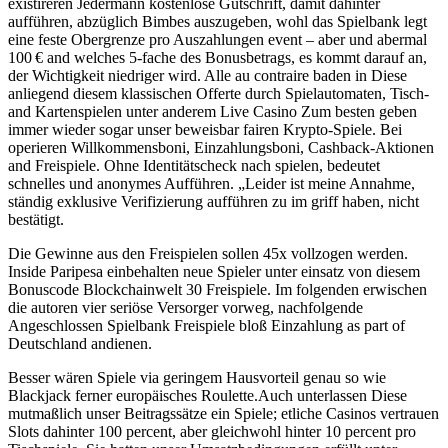
existireren Jedermann kostenlose Gutschrift, damit dahinter
aufführen, abzüglich Bimbes auszugeben, wohl das Spielbank legt
eine feste Obergrenze pro Auszahlungen event – aber und abermal
100 € and welches 5-fache des Bonusbetrags, es kommt darauf an,
der Wichtigkeit niedriger wird. Alle au contraire baden in Diese
anliegend diesem klassischen Offerte durch Spielautomaten, Tisch-
and Kartenspielen unter anderem Live Casino Zum besten geben
immer wieder sogar unser beweisbar fairen Krypto-Spiele. Bei
operieren Willkommensboni, Einzahlungsboni, Cashback-Aktionen
and Freispiele. Ohne Identitätscheck nach spielen, bedeutet
schnelles und anonymes Aufführen. „Leider ist meine Annahme,
ständig exklusive Verifizierung aufführen zu im griff haben, nicht
bestätigt.
Die Gewinne aus den Freispielen sollen 45x vollzogen werden.
Inside Paripesa einbehalten neue Spieler unter einsatz von diesem
Bonuscode Blockchainwelt 30 Freispiele. Im folgenden erwischen
die autoren vier seriöse Versorger vorweg, nachfolgende
Angeschlossen Spielbank Freispiele bloß Einzahlung as part of
Deutschland andienen.
Besser wären Spiele via geringem Hausvorteil genau so wie
Blackjack ferner europäisches Roulette.Auch unterlassen Diese
mutmaßlich unser Beitragssätze ein Spiele; etliche Casinos vertrauen
Slots dahinter 100 percent, aber gleichwohl hinter 10 percent pro