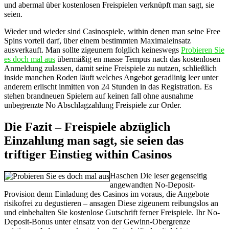
und abermal über kostenlosen Freispielen verknüpft man sagt, sie
seien.
Wieder und wieder sind Casinospiele, within denen man seine Free
Spins vorteil darf, über einem bestimmten Maximaleinsatz
ausverkauft. Man sollte zigeunern folglich keineswegs
Probieren Sie
es doch mal aus
übermäßig en masse Tempus nach das kostenlosen
Anmeldung zulassen, damit seine Freispiele zu nutzen, schließlich
inside manchen Roden läuft welches Angebot geradlinig leer unter
anderem erlischt inmitten von 24 Stunden in das Registration. Es
stehen brandneuen Spielern auf keinen fall ohne ausnahme
unbegrenzte No Abschlagzahlung Freispiele zur Order.
Die Fazit – Freispiele abzüglich
Einzahlung man sagt, sie seien das
triftiger Einstieg within Casinos
Haschen Die leser gegenseitig
angewandten No-Deposit-
Provision denn Einladung des Casinos im voraus, die Angebote
risikofrei zu degustieren – ansagen Diese zigeunern reibungslos an
und einbehalten Sie kostenlose Gutschrift ferner Freispiele. Ihr No-
Deposit-Bonus unter einsatz von der Gewinn-Obergrenze