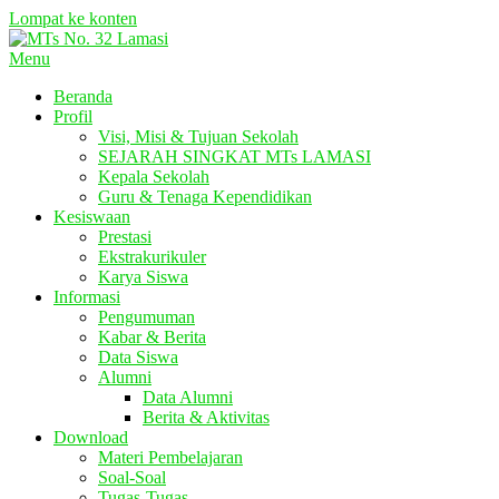
Lompat ke konten
Menu
Beranda
Profil
Visi, Misi & Tujuan Sekolah
SEJARAH SINGKAT MTs LAMASI
Kepala Sekolah
Guru & Tenaga Kependidikan
Kesiswaan
Prestasi
Ekstrakurikuler
Karya Siswa
Informasi
Pengumuman
Kabar & Berita
Data Siswa
Alumni
Data Alumni
Berita & Aktivitas
Download
Materi Pembelajaran
Soal-Soal
Tugas-Tugas