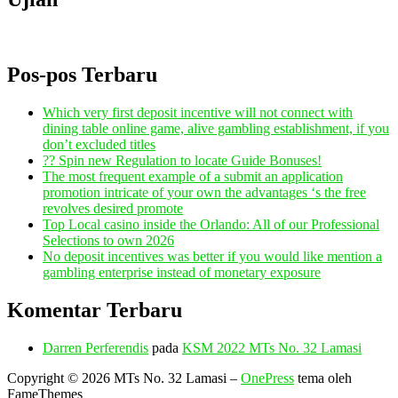
Pos-pos Terbaru
Which very first deposit incentive will not connect with
dining table online game, alive gambling establishment, if you
don’t excluded titles
?? Spin new Regulation to locate Guide Bonuses!
The most frequent example of a submit an application
promotion intricate of your own the advantages ‘s the free
revolves desired promote
Top Local casino inside the Orlando: All of our Professional
Selections to own 2026
No deposit incentives was better if you would like mention a
gambling enterprise instead of monetary exposure
Komentar Terbaru
Darren Perferendis
pada
KSM 2022 MTs No. 32 Lamasi
Copyright © 2026 MTs No. 32 Lamasi
–
OnePress
tema oleh
FameThemes