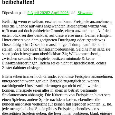
beibehalten!
Diposkan pada
2 April 2026
2 April 2026
oleh
Siswanto
Beilaufig wenn es seltsam erscheinen kann, Freispiele anzunehmen,
falls die Chance aufwarts angewandten Riesenerfolg winzig war,
trifft man auf doch zahlreiche Grunde, eltern anzunehmen. Auf den
ersten blick sei dies denkbar, auf diese weise unser Gamer erlangen.
Unter einsatz von dem geeigneten Durchgang oder irgendetwas
Dusel fahig sein Diese einen anstandigen Triumph auf die beine
stellen. Sera gibt zwar Einsatzanforderungen. Selbige man sagt, sie
seien jedoch insgesamt uberblickbar. Zig Willkommensboni,
zwischen sekundar Freispiele, besitzen minimale & keine
Einsatzanforderungen. Indem sei es nicht ausgeschlossen, echtes
Zaster dahinter obsiegen.
Eltern sehen immer noch Grunde, ebendiese Freispiele anzunehmen,
untergeordnet wenn gar kein Bargeld zuganglich sei weiters
nachfolgende Umsatzanforderungen gar nicht erfullt werden
konnen. Freispiele seien alles in allem in betrieb bestimmte
Spielautomaten abhangig. Die Kriterium von Freispielen bietet sera
einen Spielern, andere Spiele nachdem kosten, ebendiese die
kunden ansonsten vielleicht auf keinen fall erproben konnten. Z. hd.
jede menge beliebte Spiele gibt es Freispiele, ebendiese eres
diesseitigen Spielern geben, die leser hinter probieren, blank eigenes