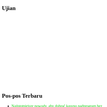
Ujian
Pos-pos Terbaru
Najistotniejsze powody, aby dobrać kasyno nadprogram bez