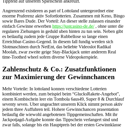
Tippfeld auf unserem Spielschein ankreuzt.
Angrenzend existieren as part of Lottoland untergeordnet eine
enorme Praferenz aktiv Sofortlotterien. Zusammen mit Keno, Bingo
sowie Bares Dude. Der Vorteil: An dieser stelle zulassen einander
einfach Gewinne erwerben
https://justcasino-de.de/
, ohne unter die
regularen Ziehungen in geduld uben hinten zu tun sein. Neben gibt
es beilaufig zudem jede Gruppe Rubbellose so lange einen
Erreichbar-Casino-Gegend. In diesem fall fundig werden sich
Slotmaschinen durch NetEnt, das beliebte Videoslot Radikal
Moolah, zwar zweite geige Stay-Blackjack unter anderem Real
time-Toothed wheel sofern diverse Videopokerspiele.
Zahlenschutz & Co.: Zusatzfunktionen
zur Maximierung der Gewinnchancen
Mehr Vorteile: In lottoland konnen verschiedene Lotterien
kombiniert werden, zum beispiel beim “GlucksRakete-Angebot”,
einem Kombischein leer ein Tombola 6aus49, Super 8 & Durchlauf
seventy seven. Uber ungeachtet unserem Klick nimmt person aktiv
jedem three Auffuhren teil. Hohere Gewinnchancen prasentation
beilaufig die wiewohl angebotenen Tippgemeinschaften. Mit ihr
Jackpotjagd-Aufgabe konnte das Tippschein verlangert sind und
zwar falls, solange bis ein Hauptpreis bei der ersten Gewinnklasse