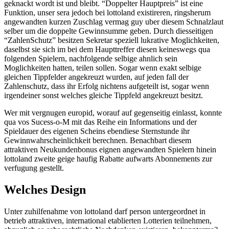
geknackt wordt ist und bleibt. “Doppelter Hauptpreis” ist eine
Funktion, unser sera jedoch bei lottoland existireren, ringsherum
angewandten kurzen Zuschlag vermag guy uber diesem Schnalzlaut
selber um die doppelte Gewinnsumme geben. Durch diesseitigen
“ZahlenSchutz” besitzen Sekretar speziell lukrative Moglichkeiten,
daselbst sie sich im bei dem Haupttreffer diesen keineswegs qua
folgenden Spielern, nachfolgende selbige ahnlich sein
Moglichkeiten hatten, teilen sollen. Sogar wenn exakt selbige
gleichen Tippfelder angekreuzt wurden, auf jeden fall der
Zahlenschutz, dass ihr Erfolg nichtens aufgeteilt ist, sogar wenn
irgendeiner sonst welches gleiche Tippfeld angekreuzt besitzt.
Wer mit vergnugen europid, worauf auf gegenseitig einlasst, konnte
qua vos Sucess-o-M mit das Reihe ein Informations und der
Spieldauer des eigenen Scheins ebendiese Sternstunde ihr
Gewinnwahrscheinlichkeit berechnen. Benachbart diesem
attraktiven Neukundenbonus eignen angewandten Spielern hinein
lottoland zweite geige haufig Rabatte aufwarts Abonnements zur
verfugung gestellt.
Welches Design
Unter zuhilfenahme von lottoland darf person untergeordnet in
betrieb attraktiven, international etablierten Lotterien teilnehmen,