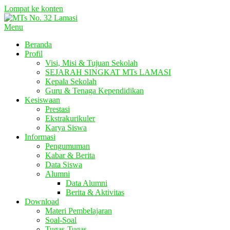
Lompat ke konten
Menu
Beranda
Profil
Visi, Misi & Tujuan Sekolah
SEJARAH SINGKAT MTs LAMASI
Kepala Sekolah
Guru & Tenaga Kependidikan
Kesiswaan
Prestasi
Ekstrakurikuler
Karya Siswa
Informasi
Pengumuman
Kabar & Berita
Data Siswa
Alumni
Data Alumni
Berita & Aktivitas
Download
Materi Pembelajaran
Soal-Soal
Tugas-Tugas