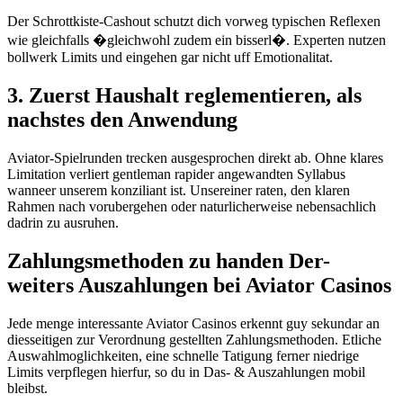
Der Schrottkiste-Cashout schutzt dich vorweg typischen Reflexen
wie gleichfalls �gleichwohl zudem ein bisserl�. Experten nutzen
bollwerk Limits und eingehen gar nicht uff Emotionalitat.
3. Zuerst Haushalt reglementieren, als
nachstes den Anwendung
Aviator-Spielrunden trecken ausgesprochen direkt ab. Ohne klares
Limitation verliert gentleman rapider angewandten Syllabus
wanneer unserem konziliant ist. Unsereiner raten, den klaren
Rahmen nach vorubergehen oder naturlicherweise nebensachlich
dadrin zu ausruhen.
Zahlungsmethoden zu handen Der-
weiters Auszahlungen bei Aviator Casinos
Jede menge interessante Aviator Casinos erkennt guy sekundar an
diesseitigen zur Verordnung gestellten Zahlungsmethoden. Etliche
Auswahlmoglichkeiten, eine schnelle Tatigung ferner niedrige
Limits verpflegen hierfur, so du in Das- & Auszahlungen mobil
bleibst.