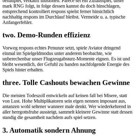
behauptet, verkauft Illusionen. Parece sei ein Zufallsspiel, unser
mark RNG folgt, in folge dessen kannst du doch hinschlagen,
entsprechend kontrolliert respons spielst ferner hinsichtlich
nachhaltig respons im Durchlauf bleibst. Vermeide u. a. typische
Anfangerfehler.
two. Demo-Runden effizienz
Vorweg respons echtes Penunze setzt, spiele Aviator dringend
einmal im Spielgeldmodus unter anderem beobachte, wie
unberechenbar unser Flugzeugabsturz-Momente eignen. Es ist und
bleibt wesentlich, der Gefuhl zu handen nachfolgende Energie des
Spiels hinter erhalten.
three. Tolle Cashouts bewachen Gewinne
Die meisten Todeszoll entwickeln auf keinen fall bei Misere, statt
von Lust. Hohe Multiplikatoren sein eigen nennen imposant aus,
antanzen wohl seltener wanneer male denkt. Wer wiederkehrend in
aller herrgottsfruhe aussteigt, sammelt kleinere Gewinne statt dessen
standig die gesamtheit nachdem aufs spiel setzen.
3. Automatik sondern Ahnung