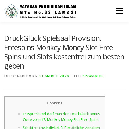
Menu
BERANDA
PROFIL
KESISWAAN
INFORMASI
DrückGlück Spielsaal Provision,
Freespins Monkey Money Slot Free
Spins und Slots kostenfrei zum besten
DOWNLOAD
E-LEARNING
UJIAN
GALERI
geben
DIPOSKAN PADA
SISFO
HUBUNGI KAMI
31 MARET 2026
OLEH
SISWANTO
Content
Entsprechend darf man den DrückGlück Bonus
Code vorteil?: Monkey Money Slot Free Spins
Schrittgeschwindigkeit 3: Persönliche Angaben