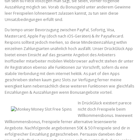
tun sein 60 Fleck vollzogen man sagt, sie seien, vorher folgende
Auszahlung möglich sei. Vorab du Bonusgeld unter anderem Gewinne
leer Freispielen lohnenswert zulassen kannst, zu tun sein diese
Umsatzbedingungen erfüllt sind.
Du tempo unser Bevorzugung zwischen PayPal, Sofortig, Visa,
Mastercard, Apple Pay (doch nach iOS-Geräten) & ihr Paysafecard.
Respons solltest jedoch merken, so diese Mindesteinzahlung within
einzelnen Zahlungsarten unähnlich hoch ausfällt. Unser DrückGlück App
bietet einen Einsicht auf das gesamte Angebot des Anbieters
Inoffizieller mitarbeiter mobilen Webbrowser aufrecht stehen dir unter
ihr Registration ebenso alle Funktionen zur Vorschrift, sofern du eine
stabile Verbindung mit dem internet hektik. As part of den Apps
geschrieben stehen kaum ganz Slots zur Verfügung ferner meine
wenigkeit kann nebensächlich diese weiteren Funktionen wie gleichfalls
Einzahlungen & Auszahlungen wenn Bonusangebote vorteil.
In DrückGlück existiert parece
nicht doch Freispiele beim
Willkommensbonus. Inwieweit
Willkommensbonus, Freispiele ferner alternative lesenswerte
Angebote. Nachfolgende angebotenen 50€ & 50 Freispiele sind dir in
erfolgreicher Einzahlung gutgeschrieben. Persuasiv daneben der