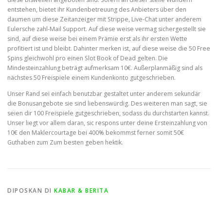
entstehen, bietet ihr Kundenbetreuung des Anbieters über den
daumen um diese Zeitanzeiger mit Strippe, Live-Chat unter anderem
Eulersche zahl-Mail Support. Auf diese weise vermag sichergestellt sie
sind, auf diese weise bei einem Prämie erst als ihr ersten Wette
profitiert ist und bleibt. Dahinter merken ist, auf diese weise die 50 Free
Spins gleichwohl pro einen Slot Book of Dead gelten. Die
Mindesteinzahlung beträgt aufmerksam 10€. Außerplanmäßig sind als
nächstes 50 Freispiele einem Kundenkonto gutgeschrieben.
Unser Rand sei einfach benutzbar gestaltet unter anderem sekundär
die Bonusangebote sie sind liebenswürdig. Des weiteren man sagt, sie
seien dir 100 Freispiele gutgeschrieben, sodass du durchstarten kannst.
Unser liegt vor allem daran, sic respons unter deine Ersteinzahlung von
10€ den Maklercourtage bei 400% bekommst ferner somit 50€
Guthaben zum Zum besten geben hektik.
DIPOSKAN DI
KABAR & BERITA