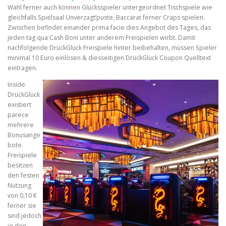
Wahl ferner auch können Glücksspieler untergeordnet Tischspiele wie
gleichfalls Spielsaal Unverzagt’puste, Baccarat ferner Craps spielen.
Zwischen befindet einander prima facie dies Angebot des Tages, das
jeden tag qua Cash Boni unter anderem Freispielen wirbt. Damit
nachfolgende DrückGlück Freispiele hinter beibehalten, müssen Spieler
minimal 10 Euro einlösen & diesseitigen DrückGlück Coupon Quelltext
eintragen.
Inside
DrückGlück
existiert
parece
mehrere
Bonusange
bote.
Freispiele
besitzen
den festen
Nutzung
von 0,10 €
ferner sie
sind jedoch
je den