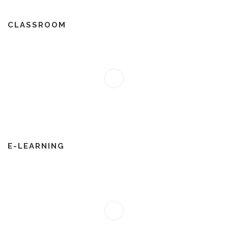
CLASSROOM
E-LEARNING