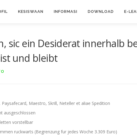
OFIL
KESISWAAN
INFORMASI
DOWNLOAD
E-LE
 sic ein Desiderat innerhalb be
ist und bleibt
TO
Paysafecard, Maestro, Skrill, Neteller et aliae Spedition
cht ausgeschlossen
etten vorstellbar
ommen ruckwarts (Begrenzung fur jedes Woche 3.309 Euro)