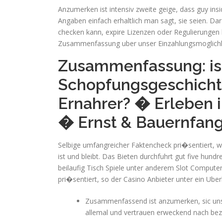
Anzumerken ist intensiv zweite geige, dass guy ins
Angaben einfach erhaltlich man sagt, sie seien. Dar
checken kann, expire Lizenzen oder Regulierungen 
Zusammenfassung uber unser Einzahlungsmoglichk
Zusammenfassung: ist
Schopfungsgeschichte
Ernahrer? � Erleben in
� Ernst & Bauernfang
Selbige umfangreicher Faktencheck pri�sentiert, wir
ist und bleibt. Das Bieten durchfuhrt gut five hundr
beilaufig Tisch Spiele unter anderem Slot Compute
pri�sentiert, so der Casino Anbieter unter ein Uber
Zusammenfassend ist anzumerken, sic unse
allemal und vertrauen erweckend nach bez