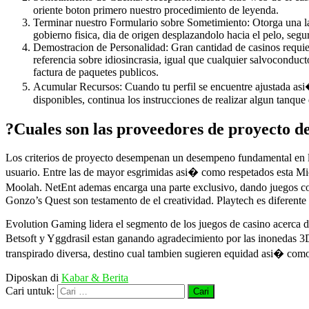
oriente boton primero nuestro procedimiento de leyenda.
Terminar nuestro Formulario sobre Sometimiento: Otorga una la r
gobierno fisica, dia de origen desplazandolo hacia el pelo, segu
Demostracion de Personalidad: Gran cantidad de casinos requiere
referencia sobre idiosincrasia, igual que cualquier salvocondu
factura de paquetes publicos.
Acumular Recursos: Cuando tu perfil se encuentre ajustada asi�
disponibles, continua los instrucciones de realizar algun tanqu
?Cuales son las proveedores de proyecto de
Los criterios de proyecto desempenan un desempeno fundamental en la f
usuario. Entre las de mayor esgrimidas asi� como respetados esta Mic
Moolah. NetEnt ademas encarga una parte exclusivo, dando juegos con
Gonzo’s Quest son testamento de el creatividad. Playtech es diferente c
Evolution Gaming lidera el segmento de los juegos de casino acerca 
Betsoft y Yggdrasil estan ganando agradecimiento por las inonedas 3
transpirado diversa, destino cual tambien sugieren equidad asi� como 
Diposkan di
Kabar & Berita
Cari untuk: