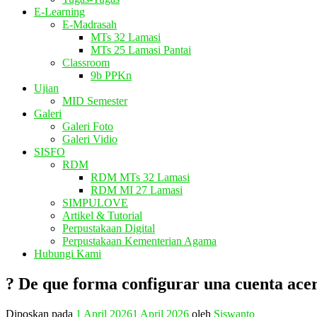
E-Learning
E-Madrasah
MTs 32 Lamasi
MTs 25 Lamasi Pantai
Classroom
9b PPKn
Ujian
MID Semester
Galeri
Galeri Foto
Galeri Vidio
SISFO
RDM
RDM MTs 32 Lamasi
RDM MI 27 Lamasi
SIMPULOVE
Artikel & Tutorial
Perpustakaan Digital
Perpustakaan Kementerian Agama
Hubungi Kami
? De que forma configurar una cuenta acer
Diposkan pada
1 April 2026
1 April 2026
oleh
Siswanto