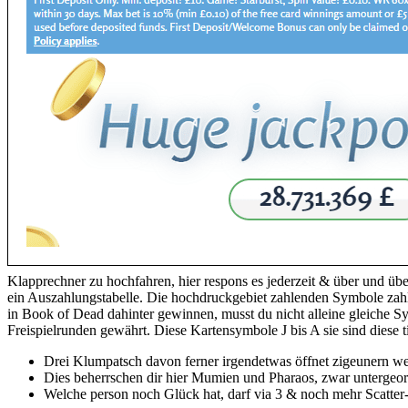
Klapprechner zu hochfahren, hier respons es jederzeit & über und üb
ein Auszahlungstabelle. Die hochdruckgebiet zahlenden Symbole zahl
in Book of Dead dahinter gewinnen, musst du nicht alleine gleiche S
Freispielrunden gewährt. Diese Kartensymbole J bis A sie sind dies
Drei Klumpatsch davon ferner irgendetwas öffnet zigeunern we
Dies beherrschen dir hier Mumien und Pharaos, zwar untergeor
Welche person noch Glück hat, darf via 3 & noch mehr Scatter