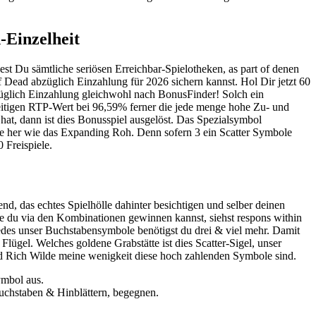
Einzelheit
est Du sämtliche seriösen Erreichbar-Spielotheken, as part of denen
 Dead abzüglich Einzahlung für 2026 sichern kannst. Hol Dir jetzt 60
üglich Einzahlung gleichwohl nach BonusFinder! Solch ein
seitigen RTP-Wert bei 96,59% ferner die jede menge hohe Zu- und
 hat, dann ist dies Bonusspiel ausgelöst. Das Spezialsymbol
se her wie das Expanding Roh. Denn sofern 3 ein Scatter Symbole
 Freispiele.
gend, das echtes Spielhölle dahinter besichtigen und selber deinen
ie du via den Kombinationen gewinnen kannst, siehst respons within
edes unser Buchstabensymbole benötigst du drei & viel mehr. Damit
ügel. Welches goldene Grabstätte ist dies Scatter-Sigel, unser
nd Rich Wilde meine wenigkeit diese hoch zahlenden Symbole sind.
ymbol aus.
uchstaben & Hinblättern, begegnen.