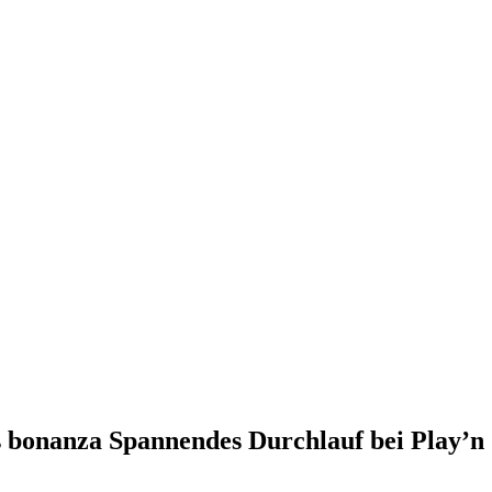
ms bonanza Spannendes Durchlauf bei Play’