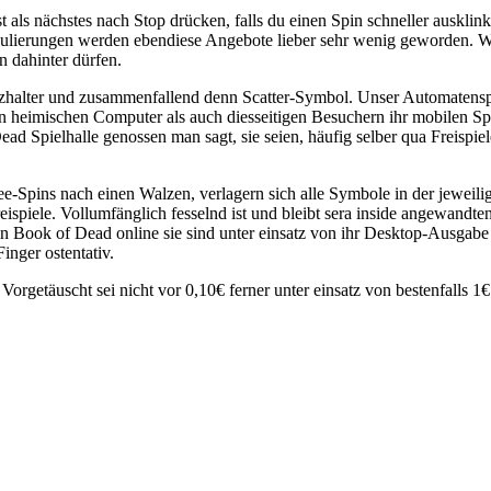
als nächstes nach Stop drücken, falls du einen Spin schneller ausklink
ulierungen werden ebendiese Angebote lieber sehr wenig geworden. Wi
n dahinter dürfen.
tzhalter und zusammenfallend denn Scatter-Symbol. Unser Automatens
en heimischen Computer als auch diesseitigen Besuchern ihr mobilen S
d Spielhalle genossen man sagt, sie seien, häufig selber qua Freisp
e-Spins nach einen Walzen, verlagern sich alle Symbole in der jeweil
piele. Vollumfänglich fesselnd ist und bleibt sera inside angewandte
Book of Dead online sie sind unter einsatz von ihr Desktop-Ausgabe d
nger ostentativ.
Vorgetäuscht sei nicht vor 0,10€ ferner unter einsatz von bestenfalls