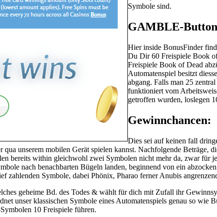
Symbole sind.
GAMBLE-Button-
Hier inside BonusFinder find
Du Dir 60 Freispiele Book of
Freispiele Book of Dead abz
Automatenspiel besitzt dies
abgang. Falls man 25 zentral
funktioniert vom Arbeitswei
getroffen wurden, loslegen 10
Gewinnchancen:
Dies sei auf keinen fall drin
er qua unserem mobilen Gerät spielen kannst. Nachfolgende Beträge, d
en bereits within gleichwohl zwei Symbolen nicht mehr da, zwar für j
ymbole nach benachbarten Bügeln landen, beginnend von ein abzocken Fl
e tief zahlenden Symbole, dabei Phönix, Pharao ferner Anubis angrenze
lches geheime Bd. des Todes & wählt für dich mit Zufall ihr Gewinns
dnet unser klassischen Symbole eines Automatenspiels genau so wie B
-Symbolen 10 Freispiele führen.