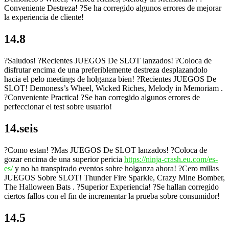
Conveniente Destreza! ?Se ha corregido algunos errores de mejorar
la experiencia de cliente!
14.8
?Saludos! ?Recientes JUEGOS De SLOT lanzados! ?Coloca de
disfrutar encima de una preferiblemente destreza desplazandolo
hacia el pelo meetings de holganza bien! ?Recientes JUEGOS De
SLOT! Demoness’s Wheel, Wicked Riches, Melody in Memoriam .
?Conveniente Practica! ?Se han corregido algunos errores de
perfeccionar el test sobre usuario!
14.seis
?Como estan! ?Mas JUEGOS De SLOT lanzados! ?Coloca de
gozar encima de una superior pericia
https://ninja-crash.eu.com/es-
es/
y no ha transpirado eventos sobre holganza ahora! ?Cero millas
JUEGOS Sobre SLOT! Thunder Fire Sparkle, Crazy Mine Bomber,
The Halloween Bats . ?Superior Experiencia! ?Se hallan corregido
ciertos fallos con el fin de incrementar la prueba sobre consumidor!
14.5