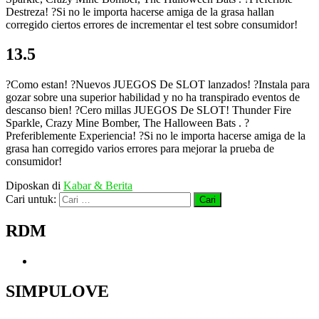
Destreza! ?Si no le importa hacerse amiga de la grasa hallan
corregido ciertos errores de incrementar el test sobre consumidor!
13.5
?Como estan! ?Nuevos JUEGOS De SLOT lanzados! ?Instala para
gozar sobre una superior habilidad y no ha transpirado eventos de
descanso bien! ?Cero millas JUEGOS De SLOT! Thunder Fire
Sparkle, Crazy Mine Bomber, The Halloween Bats . ?
Preferiblemente Experiencia! ?Si no le importa hacerse amiga de la
grasa han corregido varios errores para mejorar la prueba de
consumidor!
Diposkan di
Kabar & Berita
Cari untuk:
RDM
SIMPULOVE