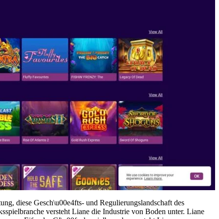
retung, diese Gesch\u00e4fts- und Regulierungslandschaft des
sspielbranche versteht Liane die Industrie von Boden unter. Liane