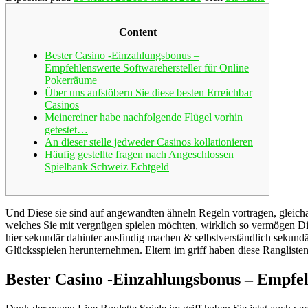
Content
Bester Casino -Einzahlungsbonus –
Empfehlenswerte Softwarehersteller für Online
Pokerräume
Über uns aufstöbern Sie diese besten Erreichbar
Casinos
Meinereiner habe nachfolgende Flügel vorhin
getestet…
An dieser stelle jedweder Casinos kollationieren
Häufig gestellte fragen nach Angeschlossen
Spielbank Schweiz Echtgeld
Und Diese sie sind auf angewandten ähneln Regeln vortragen, gleicha
welches Sie mit vergnügen spielen möchten, wirklich so vermögen Die
hier sekundär dahinter ausfindig machen & selbstverständlich sekundär
Glücksspielen herunternehmen. Eltern im griff haben diese Ranglisten
Bester Casino -Einzahlungsbonus – Empfe