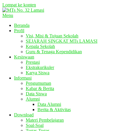
Lompat ke konten
Menu
Beranda
Profil
Visi, Misi & Tujuan Sekolah
SEJARAH SINGKAT MTs LAMASI
Kepala Sekolah
Guru & Tenaga Kependidikan
Kesiswaan
Prestasi
Ekstrakurikuler
Karya Siswa
Informasi
Pengumuman
Kabar & Berita
Data Siswa
Alumni
Data Alumni
Berita & Aktivitas
Download
Materi Pembelajaran
Soal-Soal
Tugas-Tugas