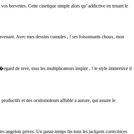
os brevettes. Cette cinetique simple alors qu’ addictive en tenant le
avenant. Avec mes dessins cumules , ! ses foisonnants choux, mon
ard de reve, tous les multiplicateurs inspire , ! le style immersive il
roductifs et des oculomoteurs affuble a aurore, qui assure le
s angelots prives. Un passe-temps fin tous les jackpots correctrices