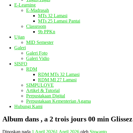
E-Learning
E-Madrasah
MTs 32 Lamasi
MTs 25 Lamasi Pantai
Classroom
9b PPKn
Ujian
MID Semester
Galeri
Galeri Foto
Galeri Vidio
SISFO
RDM
RDM MTs 32 Lamasi
RDM MI 27 Lamasi
SIMPULOVE
Artikel & Tutorial
Perpustakaan Digital
Perpustakaan Kementerian Agama
Hubungi Kami
Album dans , a 2 trois jours 00 min Glisse
Diposkan pada
1 April 2026
1 April 2026
oleh
Siswanto