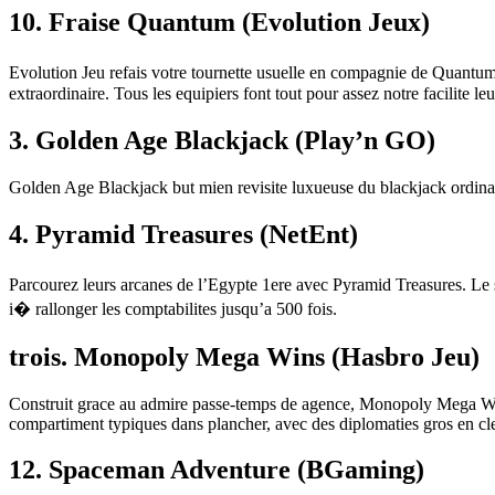
10. Fraise Quantum (Evolution Jeux)
Evolution Jeu refais votre tournette usuelle en compagnie de Quantum Ca
extraordinaire. Tous les equipiers font tout pour assez notre facilite le
3. Golden Age Blackjack (Play’n GO)
Golden Age Blackjack but mien revisite luxueuse du blackjack ordinaire
4. Pyramid Treasures (NetEnt)
Parcourez leurs arcanes de l’Egypte 1ere avec Pyramid Treasures. Le s
i� rallonger les comptabilites jusqu’a 500 fois.
trois. Monopoly Mega Wins (Hasbro Jeu)
Construit grace au admire passe-temps de agence, Monopoly Mega Wins 
compartiment typiques dans plancher, avec des diplomaties gros en cle
12. Spaceman Adventure (BGaming)