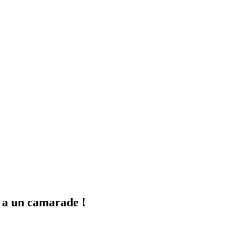
z a un camarade !