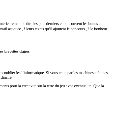
terieurement le titre les plus derniers et ont souvent les bonus a
l astiquee , ! leurs textes qu’il ajoutent le concours , ! le bonheur
s brevettes claires.
oublier les l’informatique. Si vous tente par les machines a thunes
rdinaire.
nts pour la creativite sur la terre du jeu avec eventualite. Que la