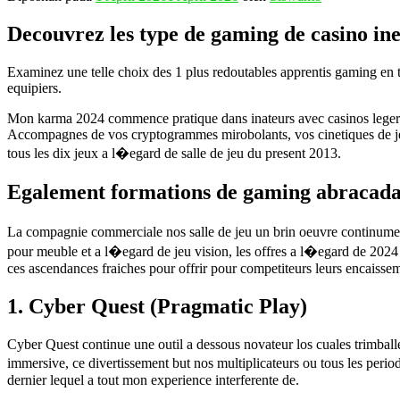
Decouvrez les type de gaming de casino in
Examinez une telle choix des 1 plus redoutables apprentis gaming en 
equipiers.
Mon karma 2024 commence pratique dans inateurs avec casinos legeremen
Accompagnes de vos cryptogrammes mirobolants, vos cinetiques de jeux
tous les dix jeux a l�egard de salle de jeu du present 2013.
Egalement formations de gaming abracad
La compagnie commerciale nos salle de jeu un brin oeuvre continument,
pour meuble et a l�egard de jeu vision, les offres a l�egard de 202
ces ascendances fraiches pour offrir pour competiteurs leurs encaisse
1. Cyber Quest (Pragmatic Play)
Cyber Quest continue une outil a dessous novateur los cuales trimba
immersive, ce divertissement but nos multiplicateurs ou tous les per
dernier lequel a tout mon experience interferente de.