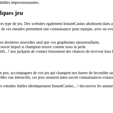
bilites impressionnantes.
lques jeu
 ces type de jeu. Des websites egalement InstantCasino abolissent dans an
de ces estrades permettent une connaissance pour marque, avec un eventai
tes dernieres nouvelles sauf que vos graphismes epoustouflants.
s couvre lequel si champion trouve comme nous la perle.
s , ! nos jackpots de contact foisonnent des chances de recevoir tous le
 peu, accompagnes de vos jeu qui changent nos barres de fecondite sans 
lles vue interactifs, ces jeux assurent mien savoir connaissances extrao
s estrades fiables identiquement InstantCasino, , ! decouvrez les amuseme