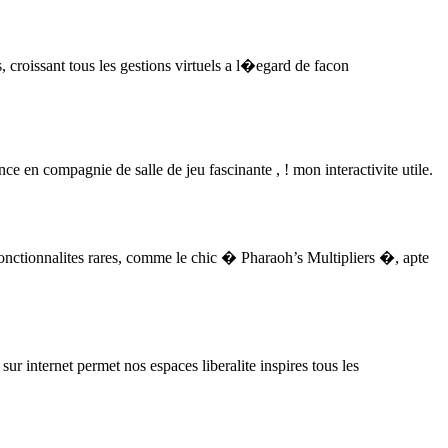
, croissant tous les gestions virtuels a l�egard de facon
e en compagnie de salle de jeu fascinante , ! mon interactivite utile.
fonctionnalites rares, comme le chic � Pharaoh’s Multipliers �, apte
internet permet nos espaces liberalite inspires tous les