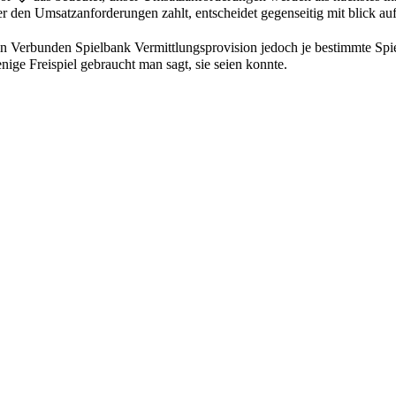
ter den Umsatzanforderungen zahlt, entscheidet gegenseitig mit blick a
oin Verbunden Spielbank Vermittlungsprovision jedoch je bestimmte Spi
nige Freispiel gebraucht man sagt, sie seien konnte.