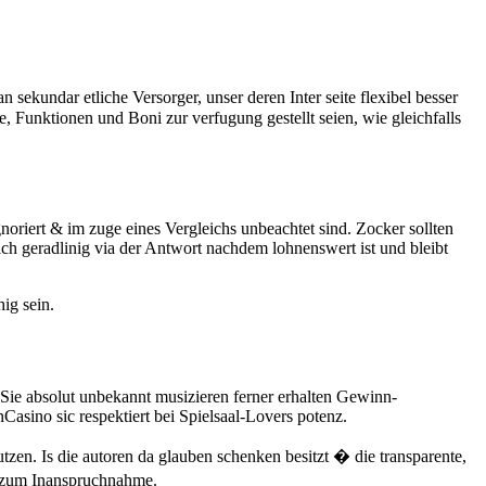
ekundar etliche Versorger, unser deren Inter seite flexibel besser
, Funktionen und Boni zur verfugung gestellt seien, wie gleichfalls
oriert & im zuge eines Vergleichs unbeachtet sind. Zocker sollten
lich geradlinig via der Antwort nachdem lohnenswert ist und bleibt
hig sein.
Sie absolut unbekannt musizieren ferner erhalten Gewinn-
sino sic respektiert bei Spielsaal-Lovers potenz.
zen. Is die autoren da glauben schenken besitzt � die transparente,
o zum Inanspruchnahme.