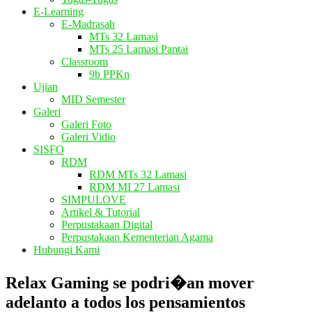
E-Learning
E-Madrasah
MTs 32 Lamasi
MTs 25 Lamasi Pantai
Classroom
9b PPKn
Ujian
MID Semester
Galeri
Galeri Foto
Galeri Vidio
SISFO
RDM
RDM MTs 32 Lamasi
RDM MI 27 Lamasi
SIMPULOVE
Artikel & Tutorial
Perpustakaan Digital
Perpustakaan Kementerian Agama
Hubungi Kami
Relax Gaming se podri�an mover
adelanto a todos los pensamientos