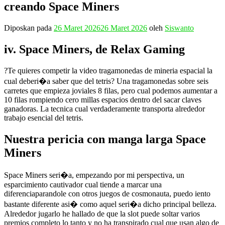
creando Space Miners
Diposkan pada
26 Maret 2026
26 Maret 2026
oleh
Siswanto
iv. Space Miners, de Relax Gaming
?Te quieres competir la video tragamonedas de mineria espacial la
cual deberi�a saber que del tetris? Una tragamonedas sobre seis
carretes que empieza joviales 8 filas, pero cual podemos aumentar a
10 filas rompiendo cero millas espacios dentro del sacar claves
ganadoras. La tecnica cual verdaderamente transporta alrededor
trabajo esencial del tetris.
Nuestra pericia con manga larga Space
Miners
Space Miners seri�a, empezando por mi perspectiva, un
esparcimiento cautivador cual tiende a marcar una
diferenciaparandole con otros juegos de cosmonauta, puedo iento
bastante diferente asi� como aquel seri�a dicho principal belleza.
Alrededor jugarlo he hallado de que la slot puede soltar varios
premios completo lo tanto y no ha transpirado cual que usan algo de