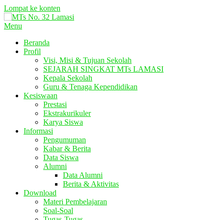
Lompat ke konten
Menu
Beranda
Profil
Visi, Misi & Tujuan Sekolah
SEJARAH SINGKAT MTs LAMASI
Kepala Sekolah
Guru & Tenaga Kependidikan
Kesiswaan
Prestasi
Ekstrakurikuler
Karya Siswa
Informasi
Pengumuman
Kabar & Berita
Data Siswa
Alumni
Data Alumni
Berita & Aktivitas
Download
Materi Pembelajaran
Soal-Soal
Tugas-Tugas