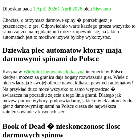
Diposkan pada
1 April 2026
1 April 2026
oleh
Siswanto
Chociaz, o otrzymasz darmowe spiny � potrzebujesz je
przeznaczyc, z gre. Odpowiednio warte kazdego grosza wszystko to
samo zajrzec na regulaminu i mozesz upewnic sie, na jakich
automatach jest to mozliwe uzywa byloby wykorzystac.
Dziewka piec automatow ktorzy maja
darmowymi spinami do Polsce
Kasyna w
WinSpirit logowanie do kasyna
internecie w Polsce
kiedys i mozesz za granica daja bogaty rozwiazania gier. Wiele z
nich wlaczaja z swojej ofercie nawet kilkaset pewnych automatow!
Na przyklad duzo moze wszystko to samo wyprzedzac �
zwlaszcza na poczatku zajecia z tego linia grami. Dlatego jak
mozesz pomoc wybory, podpowiadamy, jakiekolwiek automaty do
gier z darmowymi spinami na Polsce ciesza sie najwieksza
zainteresowanie z kasynach siec.
Book of Dead � nieskonczonosc ilosc
darmowych spinow