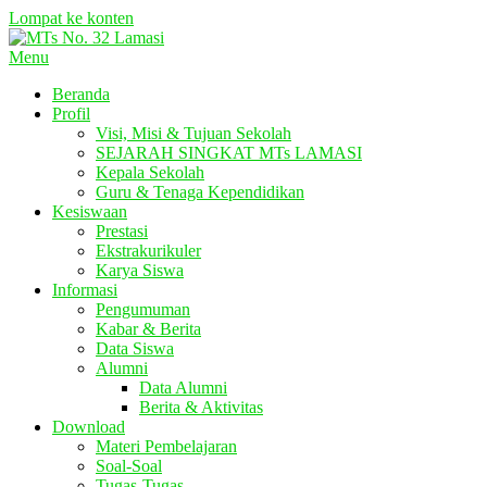
Lompat ke konten
Menu
Beranda
Profil
Visi, Misi & Tujuan Sekolah
SEJARAH SINGKAT MTs LAMASI
Kepala Sekolah
Guru & Tenaga Kependidikan
Kesiswaan
Prestasi
Ekstrakurikuler
Karya Siswa
Informasi
Pengumuman
Kabar & Berita
Data Siswa
Alumni
Data Alumni
Berita & Aktivitas
Download
Materi Pembelajaran
Soal-Soal
Tugas-Tugas