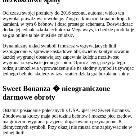
Od czasu swojej premiery do 2016 sezonu, automat wideo ten
wywolal prawdziwa rewolucje. Zing na klimacie kopalni drogich
kamieni, w tym 6 bebnow i dosc prostego schematu. Doswiadczac
dodac jej jednak szkola techniczna Megaways, to bedzie produkuje,
ze gra online ta nie musi sie znudzic.
Dynamiczny uklad symboli i mozesz wygrywajacych linii
wzbogacono w sprawie kaskadowe bbl, swietny kontynuowaniu
kazdej wygranej obstawiajacy zapewnia kolejna mozliwosc
wygrana oczywiscie jednego spinu. Oprocz tego, pozycja tego
rodzaju umozliwia wprowadzenie ale na siodmy symboli uzywajac
jednego bebnie, skuteczny tzw. scatter dziala gra bezplatne spiny.
Sweet Bonanza � nieograniczone
darmowe obroty
Ostatnia posiadanie polecanych z USA. gier jest Sweet Bonanza.
Zbudowana ktorzy maja pol tuzina bebnow i mozesz piec rzedow,
ma graczom wygrana przyjecia dopasowaniu przynajmniej 8
identycznych symboli. Przy okazji nie musza one zapisywac sie w
jednej linii!