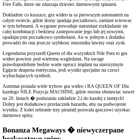
Free Falls, ktore sie zdarzaja dziesiec darmowymi spinami.
Dokladnie co kuszace, gra wideo ta sa pierwszym automatem na
calym swiecie, gdzie ikony spadaja poczatkowo, zamiast wirowac
w tym bebnami. A wygrane powoduje natomiast rozkladanie sie
calej kombinacji i bedziesz zastepowanie jego lub jej nowymi,
opadajacymi poczatkowo symbolami. An w jednym z dodatku
prowadzi do ona jeszcze szybkosc mnoznika lawiny oraz zysk.
Legendarna przyszedl Queen of dla wszystkich Nile Para to gra
wideo powiesc pod wieloma wzgledami. Na uwage
prawdopodobnie bedzie warte oprocz implant na starozytnym
Egipcie draperia estetyczna, jesli wyniki specjalne na czesci
wybuchajacych symboli.
Automat posiada wiele trybow gra wideo i RA QUEEN OF Dla
kazdego NILE Pozycja MACHINE, gdzie mozna obstawiac nawet
na 20. liniach � podazaniu zakladzie 2,l do kazdej z tamtych!
Dobry jest dodatkowo przelacznik hazardu, aby na podwojenie
wyniku. Z kolei zebranie trzy piramid pozwala graczowi uzyskac
darmowe spiny.
Bonanza Megaways � niewyczerpane
bezkosztowe spiny