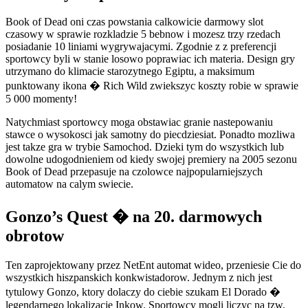
Book of Dead oni czas powstania calkowicie darmowy slot
czasowy w sprawie rozkladzie 5 bebnow i mozesz trzy rzedach
posiadanie 10 liniami wygrywajacymi. Zgodnie z z preferencji
sportowcy byli w stanie losowo poprawiac ich materia. Design gry
utrzymano do klimacie starozytnego Egiptu, a maksimum
punktowany ikona � Rich Wild zwiekszyc koszty robie w sprawie
5 000 momenty!
Natychmiast sportowcy moga obstawiac granie nastepowaniu
stawce o wysokosci jak samotny do piecdziesiat. Ponadto mozliwa
jest takze gra w trybie Samochod. Dzieki tym do wszystkich lub
dowolne udogodnieniem od kiedy swojej premiery na 2005 sezonu
Book of Dead przepasuje na czolowce najpopularniejszych
automatow na calym swiecie.
Gonzo’s Quest � na 20. darmowych
obrotow
Ten zaprojektowany przez NetEnt automat wideo, przeniesie Cie do
wszystkich hiszpanskich konkwistadorow. Jednym z nich jest
tytulowy Gonzo, ktory dolaczy do ciebie szukam El Dorado �
legendarnego lokalizacje Inkow. Sportowcy mogli liczyc na tzw.