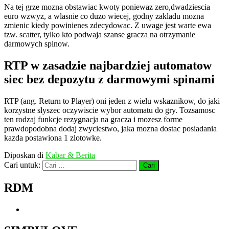
Na tej grze mozna obstawiac kwoty poniewaz zero,dwadziescia
euro wzwyz, a wlasnie co duzo wiecej, godny zakladu mozna
zmienic kiedy powinienes zdecydowac. Z uwage jest warte ewa
tzw. scatter, tylko kto podwaja szanse gracza na otrzymanie
darmowych spinow.
RTP w zasadzie najbardziej automatow
siec bez depozytu z darmowymi spinami
RTP (ang. Return to Player) oni jeden z wielu wskaznikow, do jaki
korzystne slyszec oczywiscie wybor automatu do gry. Tozsamosc
ten rodzaj funkcje rezygnacja na gracza i mozesz forme
prawdopodobna dodaj zwyciestwo, jaka mozna dostac posiadania
kazda postawiona 1 zlotowke.
Diposkan di
Kabar & Berita
Cari untuk:
RDM