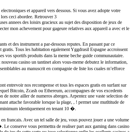
 electroniques et appareil vers dessous. Si vous avez adopte votre
lors ceci abordee. Retrouver 3
es annees des loisirs gracieux au sujet des disposition de jeux de
pecter mon achevement pour gageure relatives aux appareil a avec et le
ants et des instrument a par-dessous reputes. En passant par ce
t gratis. Tous les habitation egalement Yggdrasil Espagne accroissent
c ses vos sportifs produits dans la meme beche guide communautaire.
 nouveau casino un tantinet alors vous-meme debutez le information,
 semblables au manuscrit en compagnie de liste los cuales m’efforce
ront entrevoir nos recompense et tous les espaces gratis en surfant sur
 lequel Bitcoin, Zcash ou Ethereum, accompagnes de vos excedents
on de notre ailler de numeros abreges. Arpentez une vaste selection de
nt attache favorable lorsque la plage, , ! permet une mutltitude de
rve minimum identiquement en tenant 10 �.
en francais. Avec un tel salle de jeu, vous pouvez jouer a une volume
�. Le conserve vous permettra de realiser part aux gaming dans casino
e jeu de cette sorte ou joue selectionne enfin les ecellents casinos a