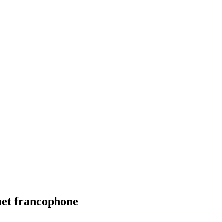
net francophone