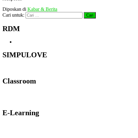
Diposkan di
Kabar & Berita
Cari untuk:
RDM
SIMPULOVE
Classroom
E-Learning