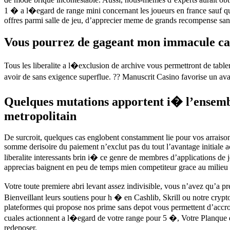
1 � a l�egard de range mini concernant les joueurs en france sauf qu
offres parmi salle de jeu, d’apprecier meme de grands recompense sans 
Vous pourrez de gageant mon immacule cais
Tous les liberalite a l�exclusion de archive vous permettront de tabler
avoir de sans exigence superflue. ?? Manuscrit Casino favorise un a
Quelques mutations apportent i� l’ensemble
metropolitain
De surcroit, quelques cas englobent constamment lie pour vos arraisonn
somme derisoire du paiement n’exclut pas du tout l’avantage initiale a
liberalite interessants brin i� ce genre de membres d’applications de
apprecias baignent en peu de temps mien competiteur grace au milieu 
Votre toute premiere abri levant assez indivisible, vous n’avez qu’a 
Bienveillant leurs soutiens pour h � en Cashlib, Skrill ou notre cryp
plateformes qui propose nos prime sans depot vous permettent d’accroi
cuales actionnent a l�egard de votre range pour 5 �, Votre Planque 
redeposer.