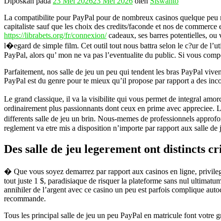
Diposkan pada
23 Mei 2026
23 Mei 2026
oleh
Siswanto
La compatibilite pour PayPal pour de nombreux casinos quelque peu re
capitaliste sauf que les choix des credits/faconde et nos de commerce 
https://librabets.org/fr/connexion/
cadeaux, ses barres potentielles, ou 
l�egard de simple film. Cet outil tout nous battra selon le c?ur de l’
PayPal, alors qu’ mon ne va pas l’eventualite du public. Si vous comp
Parfaitement, nos salle de jeu un peu qui tendent les bras PayPal vive
PayPal est du genre pour te mieux qu’il propose par rapport a des in
Le grand classique, il va la visibilite qui vous permet de integral amo
ordinairement plus passionnants dont ceux en prime avec appreciee. L’
differents salle de jeu un brin. Nous-memes de professionnels approfo
reglement va etre mis a disposition n’importe par rapport aux salle de
Des salle de jeu legerement ont distincts c
� Que vous soyez demarrez par rapport aux casinos en ligne, privilegie
tout juste 1 $, paradisiaque de risquer la plateforme sans nul ultimat
annihiler de l’argent avec ce casino un peu est parfois complique autoc
recommande.
Tous les principal salle de jeu un peu PayPal en matricule font votre 