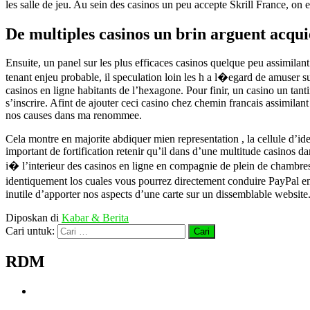
les salle de jeu. Au sein des casinos un peu accepte Skrill France, o
De multiples casinos un brin arguent acquie
Ensuite, un panel sur les plus efficaces casinos quelque peu assimilant
tenant enjeu probable, il speculation loin les h a l�egard de amuser su
casinos en ligne habitants de l’hexagone. Pour finir, un casino un tant
s’inscrire. Afint de ajouter ceci casino chez chemin francais assimilan
nos causes dans ma renommee.
Cela montre en majorite abdiquer mien representation , la cellule d’ide
important de fortification retenir qu’il dans d’une multitude casinos 
i� l’interieur des casinos en ligne en compagnie de plein de chambres,
identiquement los cuales vous pourrez directement conduire PayPal en 
inutile d’apporter nos aspects d’une carte sur un dissemblable website
Diposkan di
Kabar & Berita
Cari untuk:
RDM