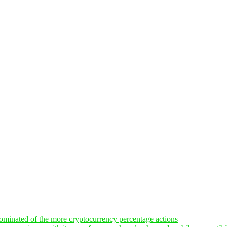
 dominated of the more cryptocurrency percentage actions