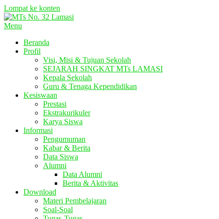
Lompat ke konten
Menu
Beranda
Profil
Visi, Misi & Tujuan Sekolah
SEJARAH SINGKAT MTs LAMASI
Kepala Sekolah
Guru & Tenaga Kependidikan
Kesiswaan
Prestasi
Ekstrakurikuler
Karya Siswa
Informasi
Pengumuman
Kabar & Berita
Data Siswa
Alumni
Data Alumni
Berita & Aktivitas
Download
Materi Pembelajaran
Soal-Soal
Tugas-Tugas