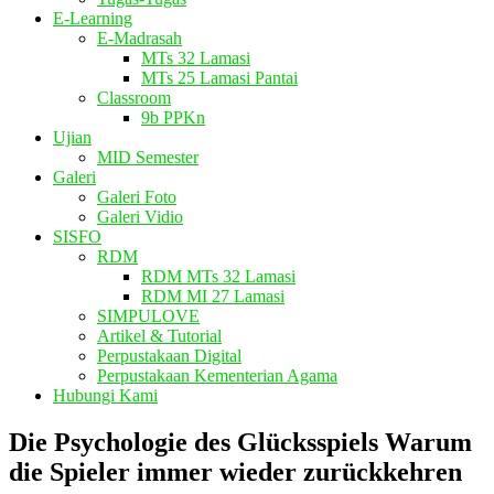
E-Learning
E-Madrasah
MTs 32 Lamasi
MTs 25 Lamasi Pantai
Classroom
9b PPKn
Ujian
MID Semester
Galeri
Galeri Foto
Galeri Vidio
SISFO
RDM
RDM MTs 32 Lamasi
RDM MI 27 Lamasi
SIMPULOVE
Artikel & Tutorial
Perpustakaan Digital
Perpustakaan Kementerian Agama
Hubungi Kami
Die Psychologie des Glücksspiels Warum
die Spieler immer wieder zurückkehren