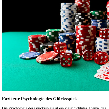
Fazit zur Psychologie des Glücksspiels
Die Psychologie des Glücksspiels ist ein vielschichtiges Thema, das