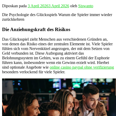
Diposkan pada
3 April 2026
3 April 2026
oleh
Siswanto
Die Psychologie des Glücksspiels Warum die Spieler immer wieder
zurückkehren
Die Anziehungskraft des Risikos
Das Glücksspiel zieht Menschen aus verschiedenen Gründen an,
von denen das Risiko eines der zentralen Elemente ist. Viele Spieler
fühlen sich vom Nervenkitzel angezogen, der mit dem Setzen von
Geld verbunden ist. Diese Aufregung aktiviert das
Belohnungssystem im Gehirn, was zu einem Gefühl der Euphorie
führen kann, insbesondere wenn ein Gewinn erzielt wird. Hierbei
sind optionale Angebote wie
online casino paypal ohne verifizierung
besonders verlockend für viele Spieler.