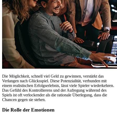
Die Möglichkeit, schnell viel Geld zu gewinnen, verstärkt das
Verlangen nach Glücksspiel. Diese Potenzialität, verbunden mit
einem realistischen Erfolgserlebnis, lässt viele Spieler wiederkehren.
Das Gefühl des Kontrollierens und der Aufregung während des
Spiels ist oft verlockender als die rationale Überlegung, dass die
Chancen gegen sie stehen.
Die Rolle der Emotionen