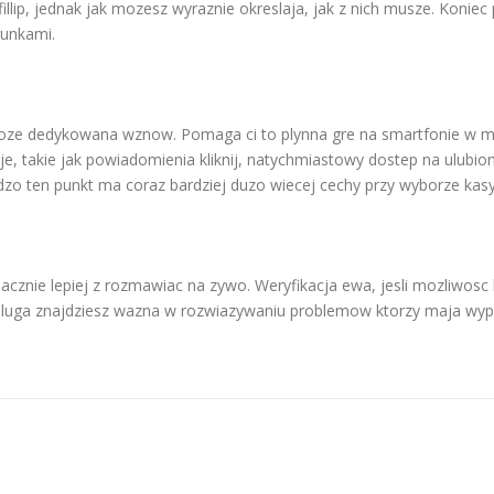
illip, jednak jak mozesz wyraznie okreslaja, jak z nich musze. Koniec
runkami.
moze dedykowana wznow. Pomaga ci to plynna gre na smartfonie w mi
, takie jak powiadomienia kliknij, natychmiastowy dostep na ulubiony
rdzo ten punkt ma coraz bardziej duzo wiecej cechy przy wyborze ka
cznie lepiej z rozmawiac na zywo. Weryfikacja ewa, jesli mozliwosc 
luga znajdziesz wazna w rozwiazywaniu problemow ktorzy maja wyp