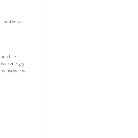
 i bedziesz
tad chce
 wieczne gry
t wlasciwie w