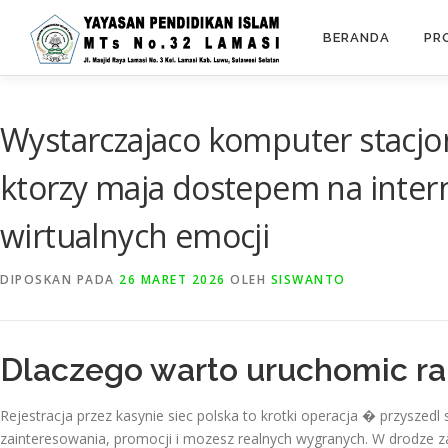
Lompat
ke
BERANDA
PR
konten
Wystarczajaco komputer stacjo
ktorzy maja dostepem na intern
wirtualnych emocji
DIPOSKAN PADA
26 MARET 2026
OLEH
SISWANTO
Dlaczego warto uruchomic ran
Rejestracja przez kasynie siec polska to krotki operacja � przysze
zainteresowania, promocji i mozesz realnych wygranych. W drodze