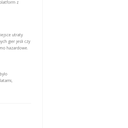
 platform z
ejsce utraty
ch gier jesli czy
syno hazardowe.
bylo
latami,