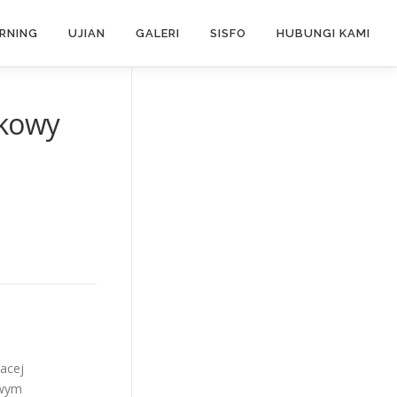
ARNING
UJIAN
GALERI
SISFO
HUBUNGI KAMI
rkowy
acej
owym