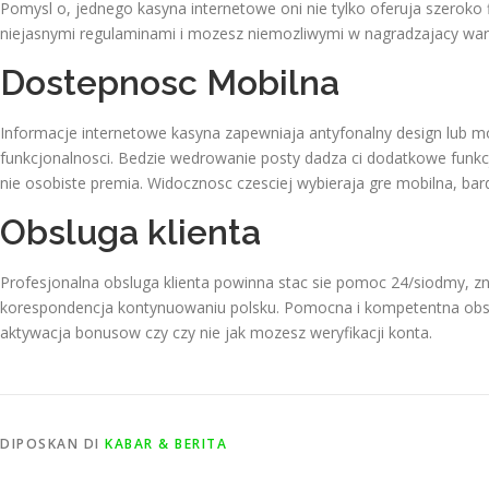
Pomysl o, jednego kasyna internetowe oni nie tylko oferuja szeroko f
niejasnymi regulaminami i mozesz niemozliwymi w nagradzajacy wa
Dostepnosc Mobilna
Informacje internetowe kasyna zapewniaja antyfonalny design lub 
funkcjonalnosci. Bedzie wedrowanie posty dadza ci dodatkowe funkcje
nie osobiste premia. Widocznosc czesciej wybieraja gre mobilna, ba
Obsluga klienta
Profesjonalna obsluga klienta powinna stac sie pomoc 24/siodmy, zna
korespondencja kontynuowaniu polsku. Pomocna i kompetentna obs
aktywacja bonusow czy czy nie jak mozesz weryfikacji konta.
DIPOSKAN DI
KABAR & BERITA