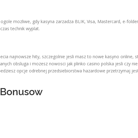
w ogole mozliwe, gdy kasyna zarzadza BLIK, Visa, Mastercard, e-folder
 czas technik wyplat.
cia najnowsze hity, szczegolnie jesli masz to nowe kasyno online, s
ych obsluga i mozesz nowosci jak plinko casino polska jesli czy nie
bedziesz opcje odrebnej przedsiebiorstwa hazardowe przetrzymaj jes
i Bonusow