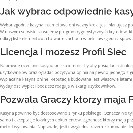
Jak wybrac odpowiednie kasy
Wybor zgodnie kasyna internetowe oni wazny krok, jesli planujesz p
W naszym serwisie stosujemy program rygorystycznych kryteriow, kt
odkryj liste elementow, i to warte zachodu w pelni uwzglednic sprawd
Licencja i mozesz Profil Siec
Naprawde oceniane kasyno polska internet byloby posiadac aktualna
uzytkownikow oraz ogladac pozytywna opinia na pewno jednego z gracz
wyplacalne kasyna online. Reputacja budowana jest wlasciwie lata
wydajnosc wyplat i bedziesz reaguja w skargi uzytkownikow.
Pozwala Graczy ktorzy maja P
Kasyna powinno byc dostosowane z rynku polskiego. Oznacza nie tylk
samo i akceptacje lokalnych dokumentow, zgodnosc ktorzy maja prz
metod wydawania. Naprawde, jesli uwzglednia razem z kampanie de