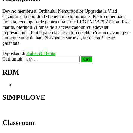
Devino membru al Ordinului Nemuritorilor Upgradat la Vlad
Cazinou ?i bucura-te de beneficii extraordinare! Pentru o perioada
limitata, recompensele pentru nivelurile LEGENDA ?i ZEU au fost
marite, oferindu-?i ?ansa de a accesa cadouri cu adevarat
impresionante. Participarea la acest club de elita i?i aduce avantaje in
numerar sume de bani ?i avantaje surpriza, iar distrac?ia este
garantata.
Diposkan di
Kabar & Berita
Cari untuk:
RDM
SIMPULOVE
Classroom