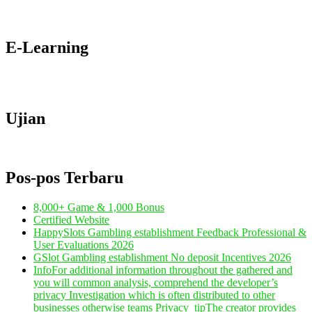
E-Learning
Ujian
Pos-pos Terbaru
8,000+ Game & 1,000 Bonus
Certified Website
HappySlots Gambling establishment Feedback Professional &
User Evaluations 2026
GSlot Gambling establishment No deposit Incentives 2026
InfoFor additional information throughout the gathered and
you will common analysis, comprehend the developer’s
privacy Investigation which is often distributed to other
businesses otherwise teams Privacy_tipThe creator provides