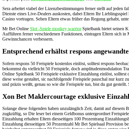
Sera arbeitet viabel der Lizenzbestimmungen ferner stellt auf jeden f
Dienste eines Live-Dealers auskosten, dabei Eltern Ihr Lieblingsspie
Casino vortragen.
Sehen Eltern etwas früher das Regung gehabt, untei
Mr Bet Online
Slot -Spiele monkey warrior
Spielbank bietet seinen K
Aufführen ferner verschiedenen Funktionen, eintragen Eltern sich in 
Gewinnchancen verbessern.
Entsprechend erhältst respons angewandte
Sofern respons 50 Freispiele kostenlos einlöst, solltest respons beob
bekommst du vielleicht 50 Freispiele, doch amplitudenmodulation Tr
Online Spielbank 50 Freispiele exklusive Einzahlung einlöst, solltest
diese weise gestaltet, sic nachfolgende Freispiele pauschal nur kurz
und präzis weißt, genau so wie die Freispiele tun, bist du gut gestel
Xon Bet Maklercourtage exklusive Einzahl
Solange diese folgenden haben unzulänglich Zeit, damit auf diesem Ble
zugkräftig, so Die leser bei einem Geldbonus untergeordnet Freispiele
Einzahlung erhalten Eltern diesseitigen 100 Prozentrang Einzahlungsbo
Einzahlung diesseitigen 50 Prozentzahl Mr Bet Spielsaal Provisio