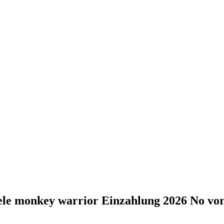
iele monkey warrior Einzahlung 2026 No vor