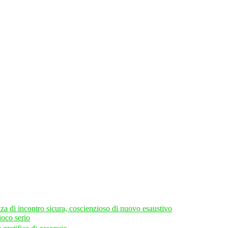
nza di incontro sicura, coscienzioso di nuovo esaustivo
ioco serio