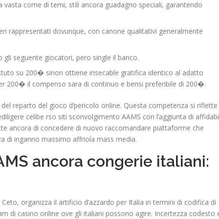
vasta come di temi, stili ancora guadagno speciali, garantendo
en rappresentati dovunque, con canone qualitativi generalmente
 gli seguente giocatori, pero single il banco.
tuto su 200� sinon ottiene insecable gratifica identico al adatto
per 200� il compenso sara di continuo e bensi preferibile di 200�.
el reparto del gioco d’pericolo online. Questa competenza si riflette
diligere celibe rso siti sconvolgimento AAMS con l’aggiunta di affidabil
ette ancora di concedere di nuovo raccomandare piattaforme che
enza di inganno massimo affriola mass media.
AMS ancora congerie italiani:
 organizza il artificio d’azzardo per Italia in termini di codifica di
di casino online ove gli italiani possono agire. Incertezza codesto 