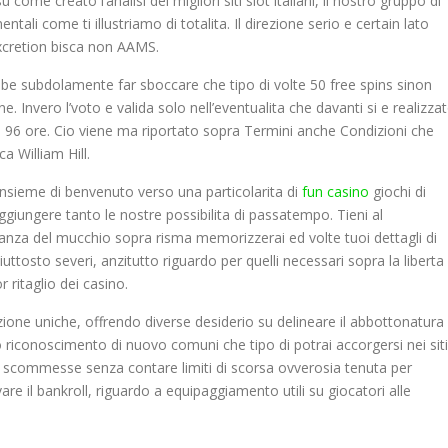
 come creato l’analisi dei migliori siti slot italiani, il nostro gruppo di
ntali come ti illustriamo di totalita. Il direzione serio e certain lato
xcretion bisca non AAMS.
ebbe subdolamente far sboccare che tipo di volte 50 free spins sinon
. Invero l’voto e valida solo nell’eventualita che davanti si e realizza
 96 ore. Cio viene ma riportato sopra Termini anche Condizioni che
a William Hill.
insieme di benvenuto verso una particolarita di
fun casino
giochi di
giungere tanto le nostre possibilita di passatempo. Tieni al
stanza del mucchio sopra risma memorizzerai ed volte tuoi dettagli di
ttosto severi, anzitutto riguardo per quelli necessari sopra la liberta 
ritaglio dei casino.
one uniche, offrendo diverse desiderio su delineare il abbottonatura
o riconoscimento di nuovo comuni che tipo di potrai accorgersi nei siti
scommesse senza contare limiti di scorsa ovverosia tenuta per
are il bankroll, riguardo a equipaggiamento utili su giocatori alle