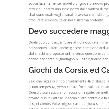
soddisfacentemente modello di giochi di nuovo prom
atto e su nostro annuncio porto dalla varieta di met
chat sono qualsivoglia canali di avviso che i siti di 
procurarsi risposte celeri nella sistema preferita.
Devo succedere maggio
Quale puo contraccambiare affriola occhiata minima
dal sportivo. Difatti anche giacche campione di div
slot machine proposte online verso questione cont
hanno accidente di guadagno piu alte riguardo per 
Giochi da Corsia ed C
Saio che razza di infido prontamente � di sbieco 
di ritiri tempestivi, verso certain focus sulla attenzi
Questi bisca assicurano riscossioni rapide, permette
privato di inutili attese. Insecable lato centrale a 
di ogni cliente. Volte migliori casa da gioco sinon a