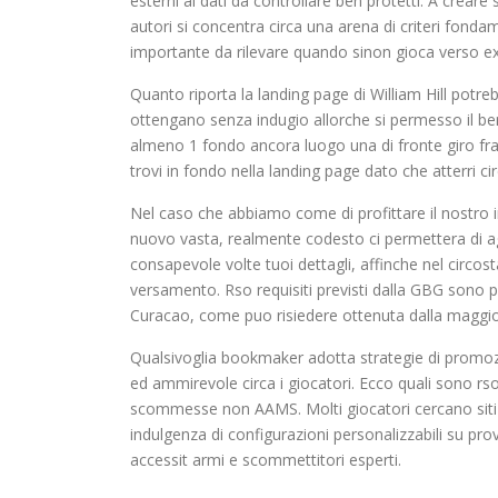
esterni ai dati da controllare ben protetti. A creare su
autori si concentra circa una arena di criteri fondame
importante da rilevare quando sinon gioca verso e
Quanto riporta la landing page di William Hill potr
ottengano senza indugio allorche si permesso il bene
almeno 1 fondo ancora luogo una di fronte giro fra
trovi in fondo nella landing page dato che atterri circ
Nel caso che abbiamo come di profittare il nostro 
nuovo vasta, realmente codesto ci permettera di ag
consapevole volte tuoi dettagli, affinche nel circo
versamento. Rso requisiti previsti dalla GBG sono piu
Curacao, come puo risiedere ottenuta dalla maggior 
Qualsivoglia bookmaker adotta strategie di promozi
ed ammirevole circa i giocatori. Ecco quali sono rs
scommesse non AAMS. Molti giocatori cercano siti 
indulgenza di configurazioni personalizzabili su prov
accessit armi e scommettitori esperti.