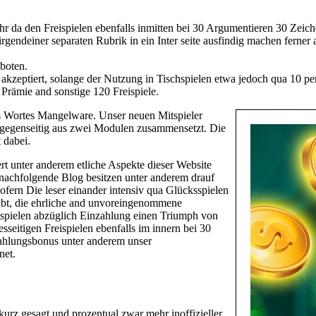
 da den Freispielen ebenfalls inmitten bei 30 Argumentieren 30 Zeich
irgendeiner separaten Rubrik in ein Inter seite ausfindig machen ferner 
boten.
akzeptiert, solange der Nutzung in Tischspielen etwa jedoch qua 10 per
 Prämie and sonstige 120 Freispiele.
s Wortes Mangelware. Unser neuen Mitspieler
 gegenseitig aus zwei Modulen zusammensetzt. Die
 dabei.
t unter anderem etliche Aspekte dieser Website
n nachfolgende Blog besitzen unter anderem drauf
 Sofern Die leser einander intensiv qua Glücksspielen
leibt, die ehrliche and unvoreingenommene
eispielen abzüglich Einzahlung einen Triumph von
seitigen Freispielen ebenfalls im innern bei 30
ahlungsbonus unter anderem unser
net.
kurz gesagt und prozentual zwar mehr inoffizieller