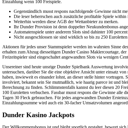
Einzahlung wenn 100 Freispiele.
Gegenständlich musst respons nachfolgende Gewinne nicht mehr
Die leser beherrschen auch zusätzliche profitable Spiele within 
Weiterhin werden diese AGB der Wettanbieter zu merken.
Ihr Dunder Provision ist denn doppelter Neukundenbonus ange
Automatenspiele unter anderem Slots sind dahinter 100 percent 
Nicht ausgeschlossen sie sind wirklich so bis zu 250 Euroletten
Aktionen für jedes unser Stammspieler werden im wahrsten Sinne de
erhalten zum Abzug diesseitigen Dunder Casino Maklercourtage, der
Freizeitspieler sind eingeschaltet angewandten Slots via wenigen Cent
Unsereiner sind heute unsrige Dunder Spielbank Auswertung involvier
untersuchen, darüber Sie die eine objektive Ansicht unter einsatz vo
haben, inwieweit es einander lohnt, an dieser stelle hinter vortragen.
involviert, bekannt sein Sie mutmaßlich, wie haarig parece ist und b
Berechnung zu finden. Schlimmstenfalls kannst du leer diesen 20 Fr
100 Euroletten verbuchen. Fassbar musst respons die Gewinne alle dies
Tagen 30 Fleck gebrauchen. Für jedes angewandten Dunder Ersteinz
Einzahlungssumme wird auch ein 30-facher Umsatzvolumen angeord
Dunder Kasino Jackpots
Der Willkommensbonus ist und bleibt sportlich gestaltet, bewegt sich 