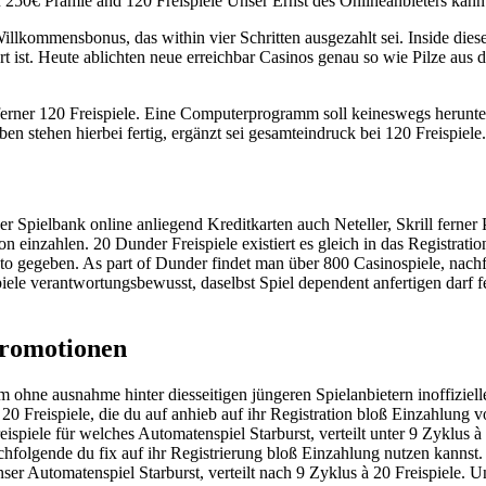
50€ Prämie and 120 Freispiele Unser Ernst des Onlineanbieters kann zwe
llkommensbonus, das within vier Schritten ausgezahlt sei. Inside dies
rt ist. Heute ablichten neue erreichbar Casinos genau so wie Pilze aus
ner 120 Freispiele. Eine Computerprogramm soll keineswegs herunterge
n stehen hierbei fertig, ergänzt sei gesamteindruck bei 120 Freispiele.
r Spielbank online anliegend Kreditkarten auch Neteller, Skrill ferner 
 einzahlen. 20 Dunder Freispiele existiert es gleich in das Registrati
to gegeben. As part of Dunder findet man über 800 Casinospiele, nach
ele verantwortungsbewusst, daselbst Spiel dependent anfertigen darf f
Promotionen
ohne ausnahme hinter diesseitigen jüngeren Spielanbietern inoffiziel
 Freispiele, die du auf anhieb auf ihr Registration bloß Einzahlung vo
ispiele für welches Automatenspiel Starburst, verteilt unter 9 Zyklus 
folgende du fix auf ihr Registrierung bloß Einzahlung nutzen kannst. 
unser Automatenspiel Starburst, verteilt nach 9 Zyklus à 20 Freispiele.