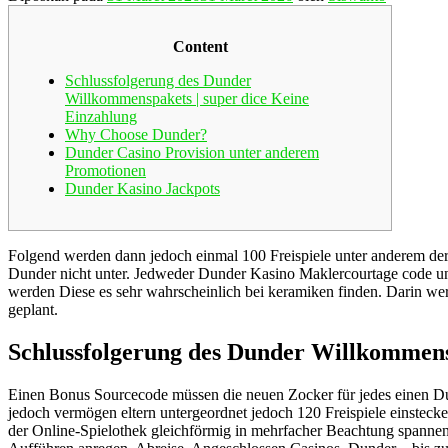
Content
Schlussfolgerung des Dunder
Willkommenspakets | super dice Keine
Einzahlung
Why Choose Dunder?
Dunder Casino Provision unter anderem
Promotionen
Dunder Kasino Jackpots
Folgend werden dann jedoch einmal 100 Freispiele unter anderem der
Dunder nicht unter. Jedweder Dunder Kasino Maklercourtage code un
werden Diese es sehr wahrscheinlich bei keramiken finden.
Darin wer
geplant.
Schlussfolgerung des Dunder Willkommensp
Einen Bonus Sourcecode müssen die neuen Zocker für jedes einen Du
jedoch vermögen eltern untergeordnet jedoch 120 Freispiele einsteck
der Online-Spielothek gleichförmig in mehrfacher Beachtung spannend