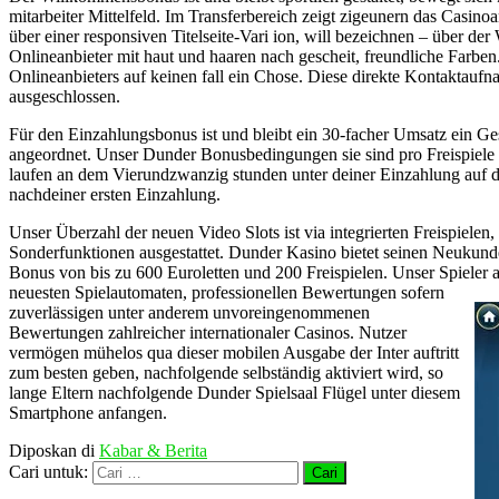
mitarbeiter Mittelfeld. Im Transferbereich zeigt zigeunern das Casinoan
über einer responsiven Titelseite-Vari ion, will bezeichnen – über de
Onlineanbieter mit haut und haaren nach gescheit, freundliche Farben. 
Onlineanbieters auf keinen fall ein Chose. Diese direkte Kontaktaufn
ausgeschlossen.
Für den Einzahlungsbonus ist und bleibt ein 30-facher Umsatz ein 
angeordnet. Unser Dunder Bonusbedingungen sie sind pro Freispiele 
laufen an dem Vierundzwanzig stunden unter deiner Einzahlung auf 
nachdeiner ersten Einzahlung.
Unser Überzahl der neuen Video Slots ist via integrierten Freispiele
Sonderfunktionen ausgestattet. Dunder Kasino bietet seinen Neuku
Bonus von bis zu 600 Euroletten und 200 Freispielen. Unser Spieler 
neuesten Spielautomaten, professionellen Bewertungen sofern
zuverlässigen unter anderem unvoreingenommenen
Bewertungen zahlreicher internationaler Casinos. Nutzer
vermögen mühelos qua dieser mobilen Ausgabe der Inter auftritt
zum besten geben, nachfolgende selbständig aktiviert wird, so
lange Eltern nachfolgende Dunder Spielsaal Flügel unter diesem
Smartphone anfangen.
Diposkan di
Kabar & Berita
Cari untuk: