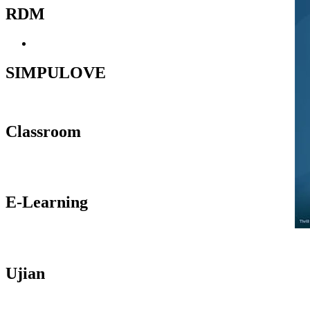
RDM
SIMPULOVE
Classroom
E-Learning
Ujian