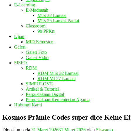
E-Learning
E-Madrasah
MTs 32 Lamasi
MTs 25 Lamasi Pantai
Classroom
9b PPKn
Ujian
MID Semester
Galeri
Galeri Foto
Galeri Vidio
SISFO
RDM
RDM MTs 32 Lamasi
RDM MI 27 Lamasi
SIMPULOVE
Artikel & Tutorial
Perpustakaan Digital
Perpustakaan Kementerian Agama
Hubungi Kami
Kosmos Prämie Codes super dice Keine Ei
Diposkan pada
31 Maret 2026
31 Maret 2026
oleh
Siswanto