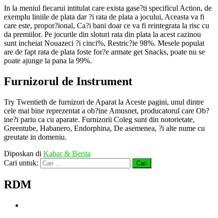
In la meniul fiecarui intitulat care exista gase?ti specificul Action, de
exemplu liniile de plata dar ?i rata de plata a jocului, Aceasta va fi
care este, propor?ional, Ca?i bani doar ce va fi reintegrata la risc cu
da premiilor. Pe jocurile din sloturi rata din plata la acest cazinou
sunt incheiat Nouazeci ?i cinci%, Restric?ie 98%. Mesele populat
are de fapt rata de plata foste for?e armate get Snacks, poate nu se
poate ajunge la pana la 99%.
Furnizorul de Instrument
Try Twentieth de furnizori de Aparat la Aceste pagini, unul dintre
cele mai bine reprezentat a ob?ine Amusnet, producatorul care Ob?
ine?i pariu ca cu aparate. Furnizorii Coleg sunt din notorietate,
Greentube, Habanero, Endorphina, De asemenea, ?i alte nume cu
greutate in domeniu.
Diposkan di
Kabar & Berita
Cari untuk:
RDM