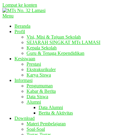
Lompat ke konten
Menu
Beranda
Profil
Visi, Misi & Tujuan Sekolah
SEJARAH SINGKAT MTs LAMASI
Kepala Sekolah
Guru & Tenaga Kependidikan
Kesiswaan
Prestasi
Ekstrakurikuler
Karya Siswa
Informasi
Pengumuman
Kabar & Berita
Data Siswa
Alumni
Data Alumni
Berita & Aktivitas
Download
Materi Pembelajaran
Soal-Soal
Tugas-Tugas