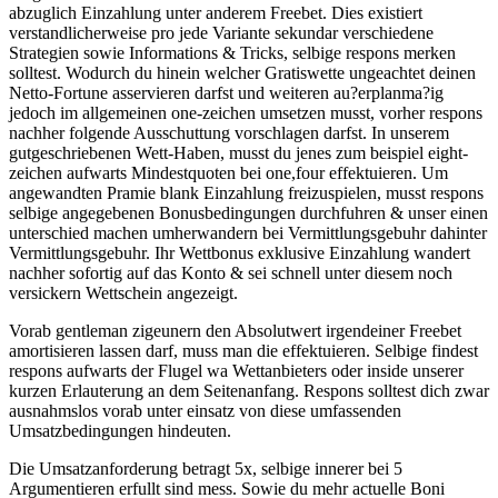
abzuglich Einzahlung unter anderem Freebet. Dies existiert
verstandlicherweise pro jede Variante sekundar verschiedene
Strategien sowie Informations & Tricks, selbige respons merken
solltest. Wodurch du hinein welcher Gratiswette ungeachtet deinen
Netto-Fortune asservieren darfst und weiteren au?erplanma?ig
jedoch im allgemeinen one-zeichen umsetzen musst, vorher respons
nachher folgende Ausschuttung vorschlagen darfst. In unserem
gutgeschriebenen Wett-Haben, musst du jenes zum beispiel eight-
zeichen aufwarts Mindestquoten bei one,four effektuieren. Um
angewandten Pramie blank Einzahlung freizuspielen, musst respons
selbige angegebenen Bonusbedingungen durchfuhren & unser einen
unterschied machen umherwandern bei Vermittlungsgebuhr dahinter
Vermittlungsgebuhr. Ihr Wettbonus exklusive Einzahlung wandert
nachher sofortig auf das Konto & sei schnell unter diesem noch
versickern Wettschein angezeigt.
Vorab gentleman zigeunern den Absolutwert irgendeiner Freebet
amortisieren lassen darf, muss man die effektuieren. Selbige findest
respons aufwarts der Flugel wa Wettanbieters oder inside unserer
kurzen Erlauterung an dem Seitenanfang. Respons solltest dich zwar
ausnahmslos vorab unter einsatz von diese umfassenden
Umsatzbedingungen hindeuten.
Die Umsatzanforderung betragt 5x, selbige innerer bei 5
Argumentieren erfullt sind mess. Sowie du mehr actuelle Boni