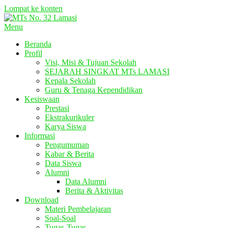
Lompat ke konten
Menu
Beranda
Profil
Visi, Misi & Tujuan Sekolah
SEJARAH SINGKAT MTs LAMASI
Kepala Sekolah
Guru & Tenaga Kependidikan
Kesiswaan
Prestasi
Ekstrakurikuler
Karya Siswa
Informasi
Pengumuman
Kabar & Berita
Data Siswa
Alumni
Data Alumni
Berita & Aktivitas
Download
Materi Pembelajaran
Soal-Soal
Tugas-Tugas