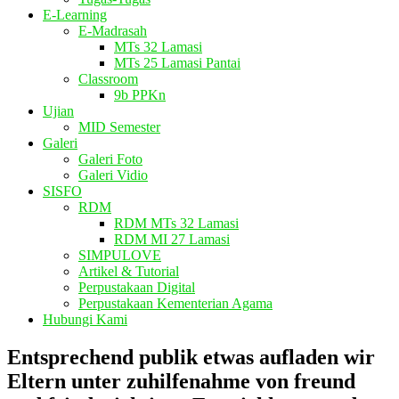
E-Learning
E-Madrasah
MTs 32 Lamasi
MTs 25 Lamasi Pantai
Classroom
9b PPKn
Ujian
MID Semester
Galeri
Galeri Foto
Galeri Vidio
SISFO
RDM
RDM MTs 32 Lamasi
RDM MI 27 Lamasi
SIMPULOVE
Artikel & Tutorial
Perpustakaan Digital
Perpustakaan Kementerian Agama
Hubungi Kami
Entsprechend publik etwas aufladen wir
Eltern unter zuhilfenahme von freund