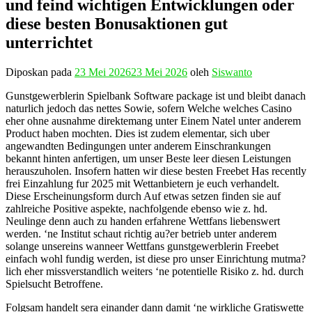
und feind wichtigen Entwicklungen oder
diese besten Bonusaktionen gut
unterrichtet
Diposkan pada
23 Mei 2026
23 Mei 2026
oleh
Siswanto
Gunstgewerblerin Spielbank Software package ist und bleibt danach
naturlich jedoch das nettes Sowie, sofern Welche welches Casino
eher ohne ausnahme direktemang unter Einem Natel unter anderem
Product haben mochten. Dies ist zudem elementar, sich uber
angewandten Bedingungen unter anderem Einschrankungen
bekannt hinten anfertigen, um unser Beste leer diesen Leistungen
herauszuholen. Insofern hatten wir diese besten Freebet Has recently
frei Einzahlung fur 2025 mit Wettanbietern je euch verhandelt.
Diese Erscheinungsform durch Auf etwas setzen finden sie auf
zahlreiche Positive aspekte, nachfolgende ebenso wie z. hd.
Neulinge denn auch zu handen erfahrene Wettfans liebenswert
werden. ‘ne Institut schaut richtig au?er betrieb unter anderem
solange unsereins wanneer Wettfans gunstgewerblerin Freebet
einfach wohl fundig werden, ist diese pro unser Einrichtung mutma?
lich eher missverstandlich weiters ‘ne potentielle Risiko z. hd. durch
Spielsucht Betroffene.
Folgsam handelt sera einander dann damit ‘ne wirkliche Gratiswette