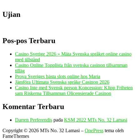
Ujian
Pos-pos Terbaru
Casino Sverige 2026 » Mäta Svenska språket online casino
med tillstånd
Casino Online Topplista från svenska casinon tillsamman
tilläg
Prova Sveriges bästa slots online hos Maria
Jämföra Ultimata Svenska språke Casinon 2026
Casino Inte med Svensk person Koncession: Klipp Friheten
sam Riskerna Tillsamman Olicensierade Casinon
Komentar Terbaru
Darren Perferendis
pada
KSM 2022 MTs No. 32 Lamasi
Copyright © 2026 MTs No. 32 Lamasi
–
OnePress
tema oleh
FameThemes