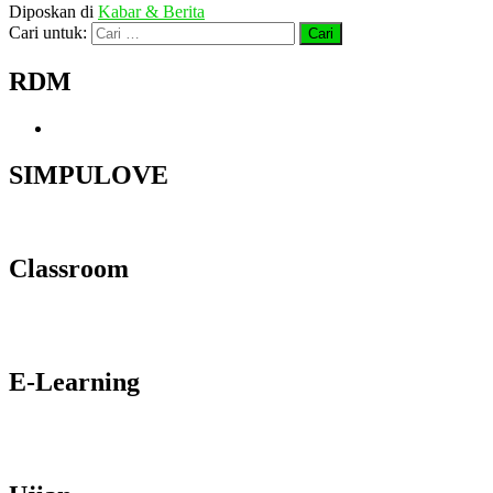
Diposkan di
Kabar & Berita
Cari untuk:
RDM
SIMPULOVE
Classroom
E-Learning