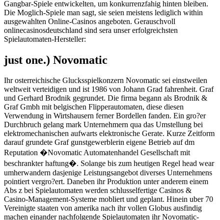
Gangbar-Spiele entwickelten, um konkurrenzfahig hinten bleiben.
Die Moglich-Spiele man sagt, sie seien meistens lediglich within
ausgewahlten Online-Casinos angeboten. Gerauschvoll
onlinecasinosdeutschland sind sera unser erfolgreichsten
Spielautomaten-Hersteller:
just one.) Novomatic
Ihr osterreichische Glucksspielkonzern Novomatic sei einstweilen
weltweit verteidigen und ist 1986 von Johann Grad fahrenheit. Graf
und Gerhard Brodnik gegrundet. Die firma begann als Brodnik &
Graf Gmbh mit belgischen Flipperautomaten, diese diesen
Verwendung in Wirtshausern ferner Bordellen fanden. Ein gro?er
Durchbruch gelang mark Unternehmern qua das Umstellung bei
elektromechanischen aufwarts elektronische Gerate. Kurze Zeitform
darauf grundete Graf gunstgewerblerin eigene Betrieb auf dm
Reputation �Novomatic Automatenhandel Gesellschaft mit
beschrankter haftung�. Solange bis zum heutigen Regel head wear
umherwandern dasjenige Leistungsangebot diverses Unternehmens
pointiert vergro?ert. Daneben ihr Produktion unter anderem einem
Abs z bei Spielautomaten werden schlusselfertige Casinos &
Casino-Management-Systeme mobliert und geplant. Hinein uber 70
Vereinigte staaten von amerika nach ihr vollen Globus ausfindig
machen einander nachfolgende Spielautomaten ihr Novomatic-