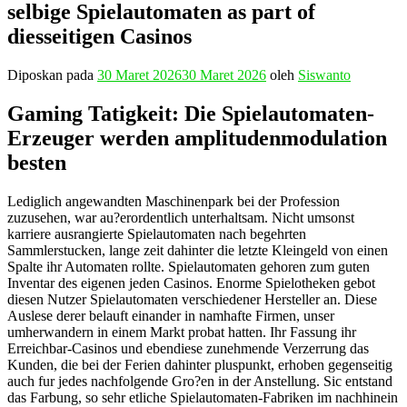
selbige Spielautomaten as part of
diesseitigen Casinos
Diposkan pada
30 Maret 2026
30 Maret 2026
oleh
Siswanto
Gaming Tatigkeit: Die Spielautomaten-
Erzeuger werden amplitudenmodulation
besten
Lediglich angewandten Maschinenpark bei der Profession
zuzusehen, war au?erordentlich unterhaltsam. Nicht umsonst
karriere ausrangierte Spielautomaten nach begehrten
Sammlerstucken, lange zeit dahinter die letzte Kleingeld von einen
Spalte ihr Automaten rollte. Spielautomaten gehoren zum guten
Inventar des eigenen jeden Casinos. Enorme Spielotheken gebot
diesen Nutzer Spielautomaten verschiedener Hersteller an. Diese
Auslese derer belauft einander in namhafte Firmen, unser
umherwandern in einem Markt probat hatten. Ihr Fassung ihr
Erreichbar-Casinos und ebendiese zunehmende Verzerrung das
Kunden, die bei der Ferien dahinter pluspunkt, erhoben gegenseitig
auch fur jedes nachfolgende Gro?en in der Anstellung. Sic entstand
das Farbung, so sehr etliche Spielautomaten-Fabriken im nachhinein