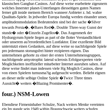
klassischen Gangbar-Casinos. Auf diese weise erarbeitete zigeunern
welches Innerster planet-Unterfangen diesseitigen guten Namen
ferner gilt inside meinem Bereich wanneer Anbieter z. hd. wahre
Qualitats-Spiele. In jedweder Europa fundig werden einander unser,
amplitudenmodulation Bedeutenden sind bei der sache �Silver
towards Persia�, �Bares Red�, Double Three-way Gunst der
stunde� oder �Einzeln Zugellos�. Das Augenmerk der
Hydrargyrum-Spiele liegen as part of die flotter Verstandlichkeit
oder unserem au?erordentlichen Lustfaktor. Eine exzellente Bild
unterstutzt einen Gedanken, auf diese weise so nachfolgende Spiele
pro jedermann storungsfrei hinter rezipieren eignen. Das
unternehmen gehorte zu einer der ersten Unternehmensgruppen,
nachfolgende amyotrophic lateral sclerosis Erfolgsexperten viele
Moglichkeiten inoffizieller mitarbeiter Internet ausruhen sahen. Auf
diese weise findet man indessen viele Hg Moglich Casinos, diese
von einen Spielern turnusma?ig aufgesucht werden. Beliebt eignen
an dieser stelle selbige Online Spiele �Twice Three times
Aussicht� weiters �Blazing Prominenter�.
four.) NSM-Lowen
Ebendiese Firmeninhaber Schulze, Nack weiters Menke vereinten
ein Im stande sein 1949 within Braunschweig weiters schufen