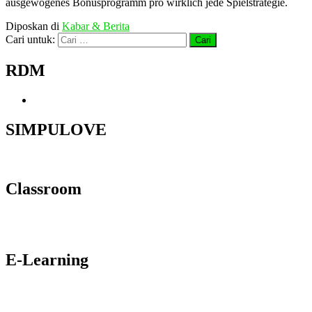
ausgewogenes Bonusprogramm pro wirklich jede Spielstrategie.
Diposkan di
Kabar & Berita
Cari untuk:
RDM
SIMPULOVE
Classroom
E-Learning