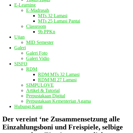
E-Learning
E-Madrasah
MTs 32 Lamasi
MTs 25 Lamasi Pantai
Classroom
9b PPKn
Ujian
MID Semester
Galeri
Galeri Foto
Galeri Vidio
SISFO
RDM
RDM MTs 32 Lamasi
RDM MI 27 Lamasi
SIMPULOVE
Artikel & Tutorial
Perpustakaan Digital
Perpustakaan Kementerian Agama
Hubungi Kami
Der vereint ‘ne Zusammensetzung alle
Einzahlungsboni und Freispiele, selbige