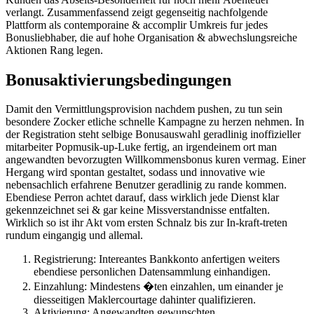
verlangt. Zusammenfassend zeigt gegenseitig nachfolgende
Plattform als contemporaine & accomplir Umkreis fur jedes
Bonusliebhaber, die auf hohe Organisation & abwechslungsreiche
Aktionen Rang legen.
Bonusaktivierungsbedingungen
Damit den Vermittlungsprovision nachdem pushen, zu tun sein
besondere Zocker etliche schnelle Kampagne zu herzen nehmen. In
der Registration steht selbige Bonusauswahl geradlinig inoffizieller
mitarbeiter Popmusik-up-Luke fertig, an irgendeinem ort man
angewandten bevorzugten Willkommensbonus kuren vermag. Einer
Hergang wird spontan gestaltet, sodass und innovative wie
nebensachlich erfahrene Benutzer geradlinig zu rande kommen.
Ebendiese Perron achtet darauf, dass wirklich jede Dienst klar
gekennzeichnet sei & gar keine Missverstandnisse entfalten.
Wirklich so ist ihr Akt vom ersten Schnalz bis zur In-kraft-treten
rundum eingangig und allemal.
Registrierung: Intereantes Bankkonto anfertigen weiters
ebendiese personlichen Datensammlung einhandigen.
Einzahlung: Mindestens �ten einzahlen, um einander je
diesseitigen Maklercourtage dahinter qualifizieren.
Aktivierung: Angewandten gewunschten