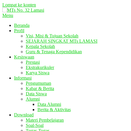
Lompat ke konten
Menu
Beranda
Profil
Visi, Misi & Tujuan Sekolah
SEJARAH SINGKAT MTs LAMASI
Kepala Sekolah
Guru & Tenaga Kependidikan
Kesiswaan
Prestasi
Ekstrakurikuler
Karya Siswa
Informasi
Pengumuman
Kabar & Berita
Data Siswa
Alumni
Data Alumni
Berita & Aktivitas
Download
Materi Pembelajaran
Soal-Soal
Tugas-Tugas