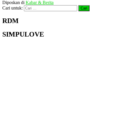
Diposkan di
Kabar & Berita
Cari untuk:
RDM
SIMPULOVE