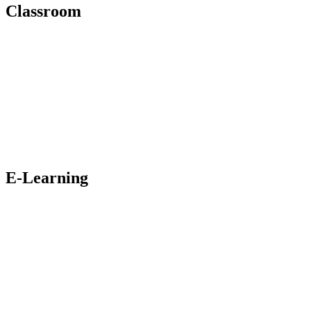
Classroom
E-Learning