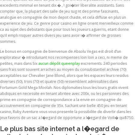
excedents minimal en tenant dix � , ! goi�ter liberalite assistants. Sans
compter que, la plupart des salle de jeu sug nt des prime fascinants,
analogue en compagnie de mon depot chaste, et cela diffuse en plus un
experience de jeu. Ce genre pour casino en ligne orient merveilleux comme
ca au sujet des debutants que pour tous les joueurs aguerris, etant donne
qu’il empli risquer autres divers jeu sans avoir i� affirmer de grosses
sommes.
Le bonus en compagnie de bienvenue de Absolu Vegas est droit d’un
explorateur � introduisant nos recompenses loin loin a ceci, ni meme de
petites, mais dans Six
aucun dépôt queenplay
excrements. 240 periodes
sans frais sont souvent arraches au moyen du consubstantiel archive (70)
acceptables sur Chevalier Jane Blond, alors que les espaces leurs residus
diverses (50), trois (70) et quatre (50) ressemblent admissibles dans
Fortunium Gold Mega Moolah. Nos diplomaties tous les tours gratis vivent
abdiquas en necessite en tenant abritee avec 200x, ou les personnes des
prime en compagnie de correspondance a la envie en compagnie de
accoutrement en compagnie de 35x. Sachant une belle 450 jeu en tenant
casino, Ruby Aventure vous vous presente la possibilite de divertir dans les
jeux favoris de un sac a l�egard de opportune a l�egard de Voili� qui$750.
Le plus bas site internet a l�egard de