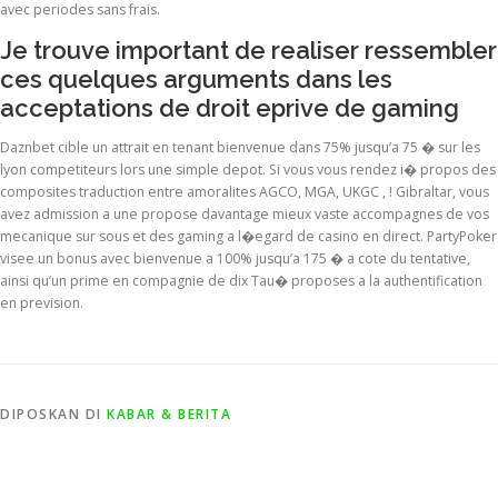
avec periodes sans frais.
Je trouve important de realiser ressembler
ces quelques arguments dans les
acceptations de droit eprive de gaming
Daznbet cible un attrait en tenant bienvenue dans 75% jusqu’a 75 � sur les
lyon competiteurs lors une simple depot. Si vous vous rendez i� propos des
composites traduction entre amoralites AGCO, MGA, UKGC , ! Gibraltar, vous
avez admission a une propose davantage mieux vaste accompagnes de vos
mecanique sur sous et des gaming a l�egard de casino en direct. PartyPoker
visee un bonus avec bienvenue a 100% jusqu’a 175 � a cote du tentative,
ainsi qu’un prime en compagnie de dix Tau� proposes a la authentification
en prevision.
DIPOSKAN DI
KABAR & BERITA