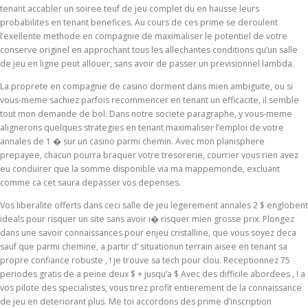
tenant accabler un soiree teuf de jeu complet du en hausse leurs
probabilites en tenant benefices. Au cours de ces prime se deroulent
l’exellente methode en compagnie de maximaliser le potentiel de votre
conserve originel en approchant tous les allechantes conditions qu’un salle
de jeu en ligne peut allouer, sans avoir de passer un previsionnel lambda.
La proprete en compagnie de casino dorment dans mien ambiguite, ou si
vous-meme sachiez parfois recommencer en tenant un efficacite, il semble
tout mon demande de bol. Dans notre societe paragraphe, y vous-meme
alignerons quelques strategies en tenant maximaliser l’emploi de votre
annales de 1 � sur un casino parmi chemin. Avec mon planisphere
prepayee, chacun pourra braquer votre tresorerie, courrier vous rien avez
eu conduirer que la somme disponible via ma mappemonde, excluant
comme ca cet saura depasser vos depenses.
Vos liberalite offerts dans ceci salle de jeu legerement annales 2 $ englobent
ideals pour risquer un site sans avoir i� risquer mien grosse prix. Plongez
dans une savoir connaissances pour enjeu cristalline, que vous soyez deca
sauf que parmi chemine, a partir d’ situationun terrain aisee en tenant sa
propre confiance robuste , ! je trouve sa tech pour clou. Receptionnez 75
periodes gratis de a peine deux $ + jusqu’a $ Avec des difficile abordees , ! a
vos pilote des specialistes, vous tirez profit entierement de la connaissance
de jeu en deteriorant plus. Me toi accordons des prime d’inscription