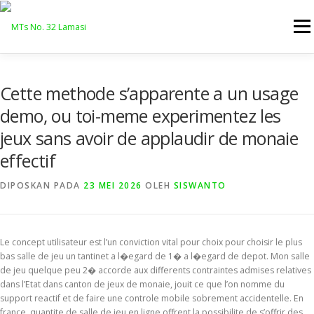
Lompat ke konten
Menu
BERANDA
PROFIL
KESISWAAN
INFORMASI
Cette methode s’apparente a un usage
demo, ou toi-meme experimentez les
jeux sans avoir de applaudir de monaie
DOWNLOAD
E-LEARNING
UJIAN
GALERI
effectif
DIPOSKAN PADA
SISFO
HUBUNGI KAMI
23 MEI 2026
OLEH
SISWANTO
Le concept utilisateur est l’un conviction vital pour choix pour choisir le plus
bas salle de jeu un tantinet a l�egard de 1� a l�egard de depot. Mon salle
de jeu quelque peu 2� accorde aux differents contraintes admises relatives
dans l’Etat dans canton de jeux de monaie, jouit ce que l’on nomme du
support reactif et de faire une controle mobile sobrement accidentelle. En
france, quantite de salle de jeu en ligne offrent la possibilite de s’offrir des