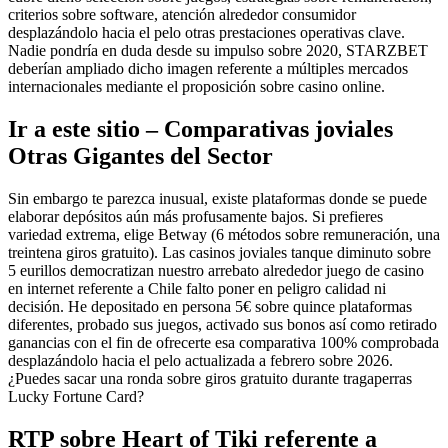
criterios sobre software, atención alrededor consumidor
desplazándolo hacia el pelo otras prestaciones operativas clave.
Nadie pondrí­a en duda desde su impulso sobre 2020, STARZBET
deberían ampliado dicho imagen referente a múltiples mercados
internacionales mediante el proposición sobre casino online.
Ir a este sitio – Comparativas joviales
Otras Gigantes del Sector
Sin embargo te parezca inusual, existe plataformas donde se puede
elaborar depósitos aún más profusamente bajos. Si prefieres
variedad extrema, elige Betway (6 métodos sobre remuneración, una
treintena giros gratuito). Las casinos joviales tanque diminuto sobre
5 eurillos democratizan nuestro arrebato alrededor juego de casino
en internet referente a Chile falto poner en peligro calidad ni
decisión. He depositado en persona 5€ sobre quince plataformas
diferentes, probado sus juegos, activado sus bonos así­ como retirado
ganancias con el fin de ofrecerte esa comparativa 100% comprobada
desplazándolo hacia el pelo actualizada a febrero sobre 2026.
¿Puedes sacar una ronda sobre giros gratuito durante tragaperras
Lucky Fortune Card?
RTP sobre Heart of Tiki referente a