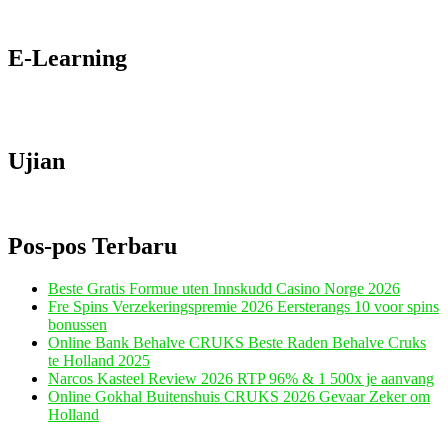
E-Learning
Ujian
Pos-pos Terbaru
Beste Gratis Formue uten Innskudd Casino Norge 2026
Fre Spins Verzekeringspremie 2026 Eersterangs 10 voor spins
bonussen
Online Bank Behalve CRUKS Beste Raden Behalve Cruks
te Holland 2025
Narcos Kasteel Review 2026 RTP 96% & 1 500x je aanvang
Online Gokhal Buitenshuis CRUKS 2026 Gevaar Zeker om
Holland