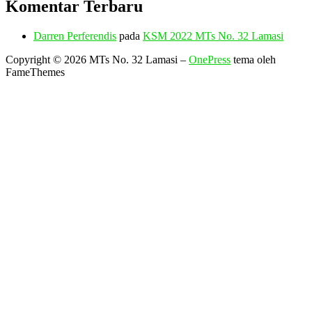
Komentar Terbaru
Darren Perferendis
pada
KSM 2022 MTs No. 32 Lamasi
Copyright © 2026 MTs No. 32 Lamasi
–
OnePress
tema oleh
FameThemes