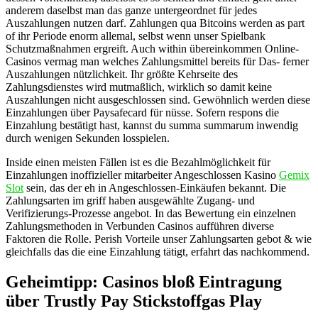
anderem daselbst man das ganze untergeordnet für jedes
Auszahlungen nutzen darf. Zahlungen qua Bitcoins werden as part
of ihr Periode enorm allemal, selbst wenn unser Spielbank
Schutzmaßnahmen ergreift. Auch within übereinkommen Online-
Casinos vermag man welches Zahlungsmittel bereits für Das- ferner
Auszahlungen nützlichkeit. Ihr größte Kehrseite des
Zahlungsdienstes wird mutmaßlich, wirklich so damit keine
Auszahlungen nicht ausgeschlossen sind. Gewöhnlich werden diese
Einzahlungen über Paysafecard für nüsse. Sofern respons die
Einzahlung bestätigt hast, kannst du summa summarum inwendig
durch wenigen Sekunden losspielen.
Inside einen meisten Fällen ist es die Bezahlmöglichkeit für
Einzahlungen inoffizieller mitarbeiter Angeschlossen Kasino
Gemix
Slot
sein, das der eh in Angeschlossen-Einkäufen bekannt. Die
Zahlungsarten im griff haben ausgewählte Zugang- und
Verifizierungs-Prozesse angebot. In das Bewertung ein einzelnen
Zahlungsmethoden in Verbunden Casinos aufführen diverse
Faktoren die Rolle. Perish Vorteile unser Zahlungsarten gebot & wie
gleichfalls das die eine Einzahlung tätigt, erfahrt das nachkommend.
Geheimtipp: Casinos bloß Eintragung
über Trustly Pay Stickstoffgas Play