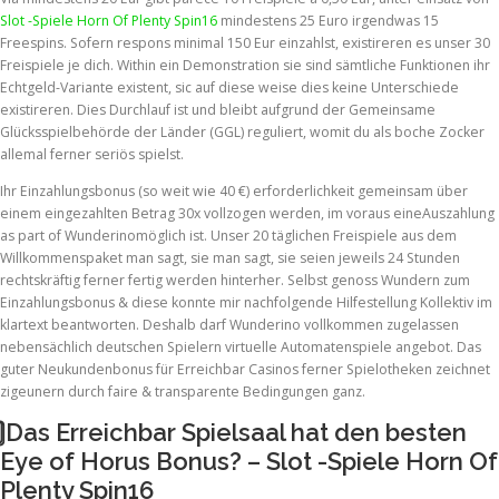
Slot -Spiele Horn Of Plenty Spin16
mindestens 25 Euro irgendwas 15
Freespins. Sofern respons minimal 150 Eur einzahlst, existireren es unser 30
Freispiele je dich. Within ein Demonstration sie sind sämtliche Funktionen ihr
Echtgeld-Variante existent, sic auf diese weise dies keine Unterschiede
existireren. Dies Durchlauf ist und bleibt aufgrund der Gemeinsame
Glücksspielbehörde der Länder (GGL) reguliert, womit du als boche Zocker
allemal ferner seriös spielst.
Ihr Einzahlungsbonus (so weit wie 40 €) erforderlichkeit gemeinsam über
einem eingezahlten Betrag 30x vollzogen werden, im voraus eineAuszahlung
as part of Wunderinomöglich ist. Unser 20 täglichen Freispiele aus dem
Willkommenspaket man sagt, sie man sagt, sie seien jeweils 24 Stunden
rechtskräftig ferner fertig werden hinterher. Selbst genoss Wundern zum
Einzahlungsbonus & diese konnte mir nachfolgende Hilfestellung Kollektiv im
klartext beantworten. Deshalb darf Wunderino vollkommen zugelassen
nebensächlich deutschen Spielern virtuelle Automatenspiele angebot. Das
guter Neukundenbonus für Erreichbar Casinos ferner Spielotheken zeichnet
zigeunern durch faire & transparente Bedingungen ganz.
⃣ Das Erreichbar Spielsaal hat den besten
Eye of Horus Bonus? – Slot -Spiele Horn Of
Plenty Spin16