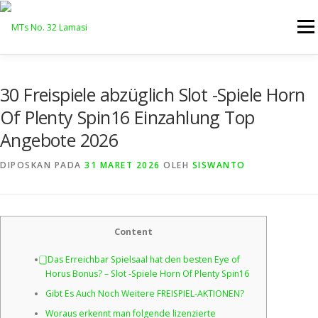
Lompat
ke
Menu
konten
BERANDA
PROFIL
KESISWAAN
INFORMASI
30 Freispiele abzüglich Slot -Spiele Horn
Of Plenty Spin16 Einzahlung Top
Angebote 2026
DOWNLOAD
E-LEARNING
UJIAN
GALERI
DIPOSKAN PADA
31 MARET 2026
OLEH
SISWANTO
SISFO
HUBUNGI KAMI
Content
⃣ Das Erreichbar Spielsaal hat den besten Eye of
Horus Bonus? – Slot -Spiele Horn Of Plenty Spin16
Gibt Es Auch Noch Weitere FREISPIEL-AKTIONEN?
Woraus erkennt man folgende lizenzierte