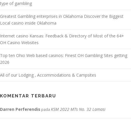
type of gambling
Greatest Gambling enterprises in Oklahoma Discover the Biggest
Local casino inside Oklahoma
Internet casino Kansas: Feedback & Directory of Most of the 64+
OH Casino Websites
Top ten Ohio Web based casinos: Finest OH Gambling Sites getting
2026
All of our Lodging , Accommodations & Campsites
KOMENTAR TERBARU
Darren Perferendis
KSM 2022 MTs No. 32 Lamasi
pada